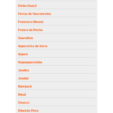
Embu Guaçú
Ferraz de Vasconcelos
Francisco Morato
Franco da Rocha
Guarulhos
Itapecerica da Serra
Itapevi
Itaquaquecetuba
Jandira
Jundiaí
Mairiporã
Mauá
Osasco
Ribeirão Pires