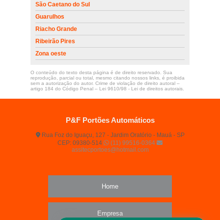
São Caetano do Sul
Guarulhos
Riacho Grande
Ribeirão Pires
Zona oeste
O conteúdo do texto desta página é de direito reservado. Sua
reprodução, parcial ou total, mesmo citando nossos links, é proibida
sem a autorização do autor. Crime de violação de direito autoral –
artigo 184 do Código Penal –
Lei 9610/98 - Lei de direitos autorais
.
P&F Portões Automáticos
Rua Foz do Iguaçu, 127 - Jardim Oratório - Mauá - SP
CEP: 09380-514
(11) 99516-0364
assitecportoes@hotmail.com
Home
Empresa