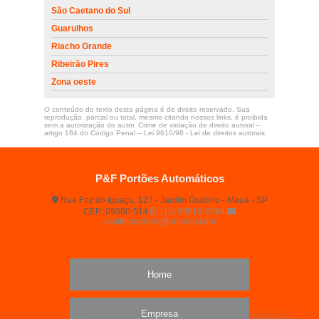
São Caetano do Sul
Guarulhos
Riacho Grande
Ribeirão Pires
Zona oeste
O conteúdo do texto desta página é de direito reservado. Sua
reprodução, parcial ou total, mesmo citando nossos links, é proibida
sem a autorização do autor. Crime de violação de direito autoral –
artigo 184 do Código Penal –
Lei 9610/98 - Lei de direitos autorais
.
P&F Portões Automáticos
Rua Foz do Iguaçu, 127 - Jardim Oratório - Mauá - SP
CEP: 09380-514
(11) 99516-0364
assitecportoes@hotmail.com
Home
Empresa