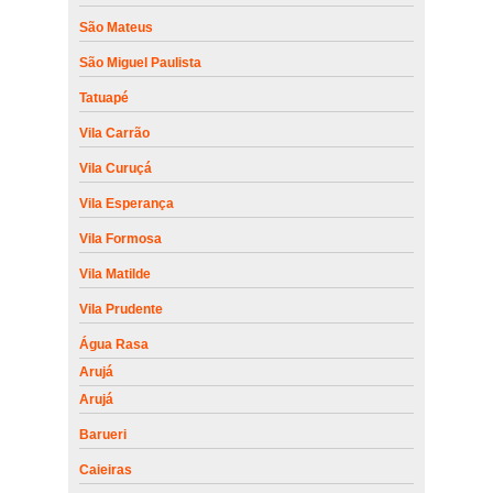
onde encontro empresa de manutenção de portão portões de
São Mateus
garagem Saúde
São Miguel Paulista
onde encontrar empresa de manutenção de portão Barueri
Tatuapé
onde encontrar empresa de manutenção de portão de aço de
enrolar Jardins
Vila Carrão
onde encontro empresa de manutenção de portão de aço de
Vila Curuçá
enrolar Ribeirão Pires
Vila Esperança
onde encontrar empresa de manutenção de portão basculante
Mauá
Vila Formosa
onde encontro empresa de manutenção de portão de alumínio São
Vila Matilde
Mateus
Vila Prudente
Água Rasa
Arujá
Arujá
Barueri
Caieiras