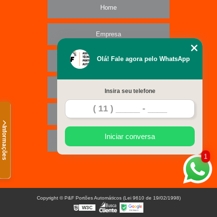
Home
Empresa
Olá! Fale agora pelo WhatsApp
Missão
Serviços
Insira seu telefone
Contato
Informações
Iniciar conversa
Mapa do site
1
Copyright © P&F Portões Automáticos (Lei 9610 de 19/02/1998)
W3C