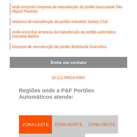
onde encontro empresa de manutenção de portão basculante São
Miguel Paulista
empresa de manutenção de portão industrial Jockey Club
onde encontrar empresa de manutenção de portão automático
industrial Belém
empresa de manutenção de portão deslizante Guarulhos
onde encontro empresa de manutenção de portão de aço de
enrolar Itapecerica da Serra
Entre em contato
onde encontro empresa de manutenção de portão de enrolar
Cajamar
(11) 99516-0364
onde encontrar empresa de manutenção de portão de enrolar
Regiões onde a P&F Portões
Itaquaquecetuba
Automáticos atende:
empresa de manutenção de portão de aço de enrolar Vila Formosa
empresa de manutenção de portão Vila Andrade
onde encontrar empresa de manutenção de portão automático
ZONA LESTE
ZONA NORTE
ZONA OESTE
Ribeirão Pires
onde encontro empresa de manutenção para portão automático