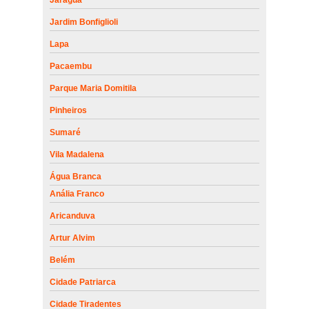
onde encontro empresa de manutenção de portão Suzano
Jardim Bonfiglioli
onde encontrar empresa de manutenção de portão de alumínio
Lapa
Jandira
Pacaembu
onde encontro empresa de manutenção para portão automático
Sacomã
Parque Maria Domitila
onde encontro empresa de manutenção de portão de alumínio
Pinheiros
Campo Grande
Sumaré
onde encontrar empresa de manutenção de portão automático
industrial Suzano
Vila Madalena
empresa de manutenção de motor para portão automático
Água Branca
Itapecerica da Serra
Anália Franco
onde encontrar empresa de manutenção de portão deslizante
Aricanduva
Carapicuíba
Artur Alvim
onde encontro empresa de manutenção de portão deslizante
Jockey Club
Belém
empresa de manutenção de portão industrial em sp Capão
Cidade Patriarca
Redondo
Cidade Tiradentes
empresa de manutenção de portão automático Campo Limpo