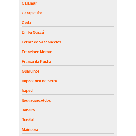
Cajamar
Carapicuíba
Cotia
Embu Guaçú
Ferraz de Vasconcelos
Francisco Morato
Franco da Rocha
Guarulhos
Itapecerica da Serra
Itapevi
Itaquaquecetuba
Jandira
Jundiaí
Mairiporã