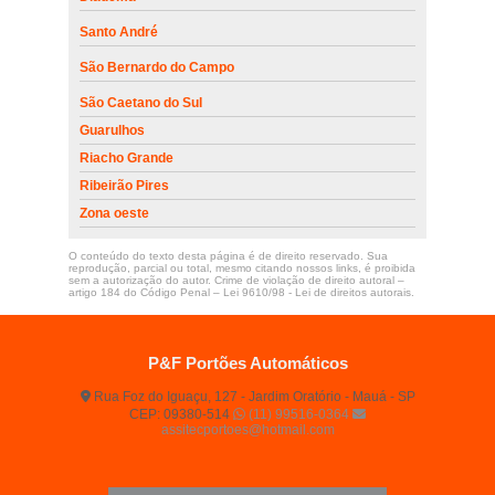
Santo André
São Bernardo do Campo
São Caetano do Sul
Guarulhos
Riacho Grande
Ribeirão Pires
Zona oeste
O conteúdo do texto desta página é de direito reservado. Sua
reprodução, parcial ou total, mesmo citando nossos links, é proibida
sem a autorização do autor. Crime de violação de direito autoral –
artigo 184 do Código Penal –
Lei 9610/98 - Lei de direitos autorais
.
P&F Portões Automáticos
Rua Foz do Iguaçu, 127 - Jardim Oratório - Mauá - SP
CEP: 09380-514
(11) 99516-0364
assitecportoes@hotmail.com