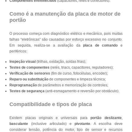
Componentes envelhecidos
(capacitores, relés e conectores).
Como é a manutenção da placa de motor de
portão
O processo começa com diagnóstico elétrico e mecânico, pois muitas
falhas “eletrônicas” são causadas por esforço excessivo no conjunto.
Em seguida, realiza-se a avaliação da
placa de comando
e
periféricos:
Inspeção visual
(trilhas, oxidação, soldas frias);
Testes de componentes
(relés, triacs, capacitores, reguladores);
Verificação de sensores
(fim de curso, fotocélulas, encoder);
Reparo ou substituição
de componentes e limpeza técnica;
Reprogramação
de parâmetros e memorização de controles;
Testes de segurança
(anti-esmagamento e reversão por obstáculo).
Compatibilidade e tipos de placa
Existem placas originais e universais para
portão deslizante
,
basculante
(inclusive articulado) e
pivotante
. A escolha deve
considerar tensão, potência do motor, tipo de sensor e recursos