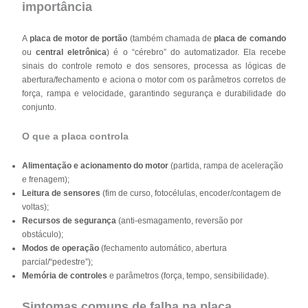
importância
A
placa de motor de portão
(também chamada de
placa de comando
ou
central eletrônica
) é o “cérebro” do automatizador. Ela recebe
sinais do controle remoto e dos sensores, processa as lógicas de
abertura/fechamento e aciona o motor com os parâmetros corretos de
força, rampa e velocidade, garantindo segurança e durabilidade do
conjunto.
O que a placa controla
Alimentação e acionamento do motor
(partida, rampa de aceleração
e frenagem);
Leitura de sensores
(fim de curso, fotocélulas, encoder/contagem de
voltas);
Recursos de segurança
(anti-esmagamento, reversão por
obstáculo);
Modos de operação
(fechamento automático, abertura
parcial/“pedestre”);
Memória de controles
e parâmetros (força, tempo, sensibilidade).
Sintomas comuns de falha na placa