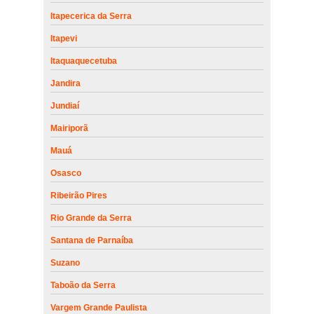
troca de central portão eletronico Cidade Ademar
Itapecerica da Serra
substituição de placa de portão Ribeirão Pires
Itapevi
Itaquaquecetuba
Jandira
Jundiaí
Mairiporã
Mauá
Osasco
Ribeirão Pires
Rio Grande da Serra
Santana de Parnaíba
Suzano
Taboão da Serra
Vargem Grande Paulista