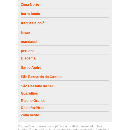
Zona Norte
barra funda
freguesia do ó
limão
mandaqui
peruche
Diadema
Santo André
São Bernardo do Campo
São Caetano do Sul
Guarulhos
Riacho Grande
Ribeirão Pires
Zona oeste
O conteúdo do texto desta página é de direito reservado. Sua
reprodução, parcial ou total, mesmo citando nossos links, é proibida