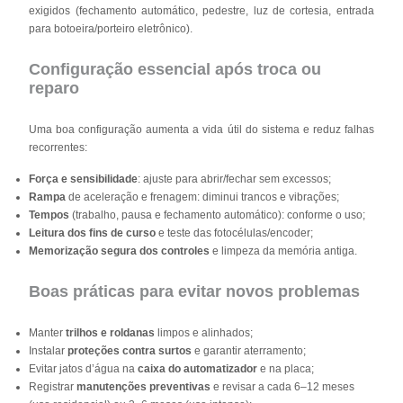
exigidos (fechamento automático, pedestre, luz de cortesia, entrada
para botoeira/porteiro eletrônico).
Configuração essencial após troca ou
reparo
Uma boa configuração aumenta a vida útil do sistema e reduz falhas
recorrentes:
Força e sensibilidade
: ajuste para abrir/fechar sem excessos;
Rampa
de aceleração e frenagem: diminui trancos e vibrações;
Tempos
(trabalho, pausa e fechamento automático): conforme o uso;
Leitura dos fins de curso
e teste das fotocélulas/encoder;
Memorização segura dos controles
e limpeza da memória antiga.
Boas práticas para evitar novos problemas
Manter
trilhos e roldanas
limpos e alinhados;
Instalar
proteções contra surtos
e garantir aterramento;
Evitar jatos d’água na
caixa do automatizador
e na placa;
Registrar
manutenções preventivas
e revisar a cada 6–12 meses