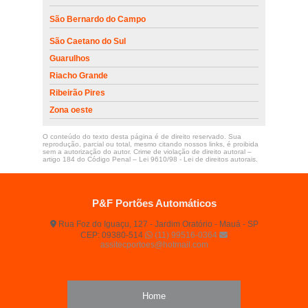
São Bernardo do Campo
São Caetano do Sul
Guarulhos
Riacho Grande
Ribeirão Pires
Zona oeste
O conteúdo do texto desta página é de direito reservado. Sua
reprodução, parcial ou total, mesmo citando nossos links, é proibida
sem a autorização do autor. Crime de violação de direito autoral –
artigo 184 do Código Penal –
Lei 9610/98 - Lei de direitos autorais
.
P&F Portões Automáticos
Rua Foz do Iguaçu, 127 - Jardim Oratório - Mauá - SP
CEP: 09380-514
(11) 99516-0364
assitecportoes@hotmail.com
Home