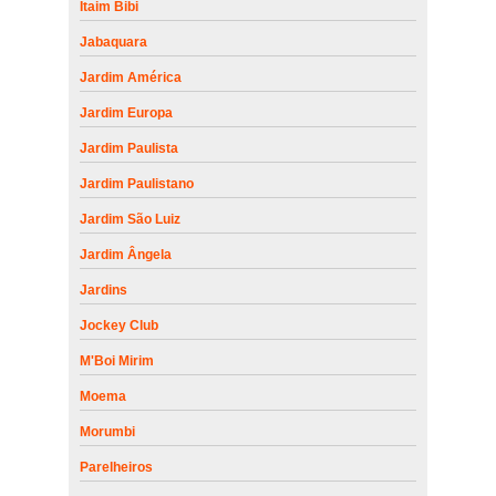
Itaim Bibi
onde faz manutenção de motor de portão Osasco
Jabaquara
onde faz conserto motor garen Parque do Carmo
Jardim América
conserto de motor de portão Interlagos
Jardim Europa
onde faz manutenção de motor ppa Pompéia
Jardim Paulista
conserto motor portão ppa Mandaqui
Jardim Paulistano
conserto de motor de portão Mooca
Jardim São Luiz
onde faz manutenção motor portão eletrônico Itaquera
Jardim Ângela
onde faz conserto de motor ppa Riacho Grande
Jardins
Jockey Club
empresa de manutenção motor portão eletrônico Jardim Paulista
M'Boi Mirim
empresa de conserto de motor de portão eletrônico Brooklin
Moema
onde faz conserto de motor de portão eletrônico Suzano
Morumbi
onde faz manutenção motor garen Belém
Parelheiros
conserto motor garen peruche