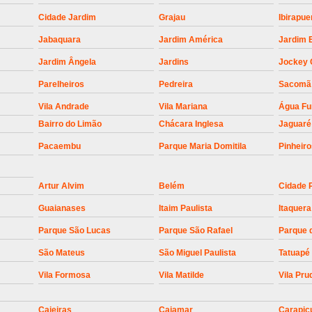
Empresa para Instalaç
Cidade Jardim
Grajau
Ibirapue
Empresa para Instalaç
Jabaquara
Jardim América
Jardim 
Empresa para Instalaçã
Jardim Ângela
Jardins
Jockey 
Empresa para Instalaç
Parelheiros
Pedreira
Sacomã
Empresa para Ins
Vila Andrade
Vila Mariana
Água F
Empresa para Inst
Bairro do Limão
Chácara Inglesa
Jaguaré
Empresa para Ins
Pacaembu
Parque Maria Domitila
Pinheir
Empresa para Ins
Artur Alvim
Belém
Cidade 
Empresa para Instalação de Trava Por
Guaianases
Itaim Paulista
Itaquera
Instalação de Motor de Portão
Parque São Lucas
Parque São Rafael
Parque 
Instalação de Motor em Portão
São Mateus
São Miguel Paulista
Tatuapé
Instalação de Motor para Portã
Vila Formosa
Vila Matilde
Vila Pru
Instalação de Motor Por
Instalação Motor Portão Bascul
Caieiras
Cajamar
Carapic