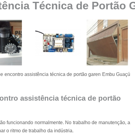
tência Técnica de Portão
Automatização de Portão Ppa
Automatização de Portão Socia
Automatização para Portão
Automatizar Portão 2 Folhas
Conserto de Motor de Portão
Conserto de Motor Portão Ele
Conserto Motor Portão
e encontro assistência técnica de portão garen Embu Guaçú
Conserto Motor Portão Bascu
Conserto Placa Motor de Portão
Conserto de Portão
ntro assistência técnica de portão
Conserto de Po
Conserto de Portã
ortão funcionando normalmente. No trabalho de manutenção, a
Conserto de Portão Automático R
r o ritmo de trabalho da indústria.