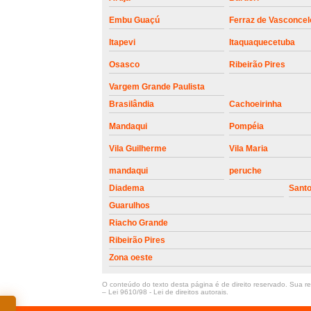
Embu Guaçú
Ferraz de Vasconcel
Itapevi
Itaquaquecetuba
Osasco
Ribeirão Pires
Vargem Grande Paulista
Brasilândia
Cachoeirinha
Mandaqui
Pompéia
Vila Guilherme
Vila Maria
mandaqui
peruche
Diadema
Sant
Guarulhos
Riacho Grande
Ribeirão Pires
Zona oeste
O conteúdo do texto desta página é de direito reservado. Sua rep
–
Lei 9610/98 - Lei de direitos autorais
.