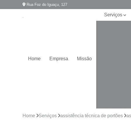
Rua Foz do Iguaçu, 127
Serviços
Assistência
técnica de
portões
Automatização
de portões
Home
Empresa
Missão
Conserto de
motores de
portão
Conserto de
portões
Empresa de
manutenção
de portões
Home
Serviços
assistência técnica de portões
as
Empresa para
instalação de
portões