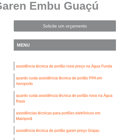
 Garen Embu Guaçú
Automatização de Portão Residencial
l
Automatização de Portões Deslizantes
Automatização para Portão de Correr
Solicite um orçamento
Consertar Motor de Portões Eletrônicos
MENU
 Basculante
Conserto de Motor Portão
trônico
Conserto Motor Elétrico Portão
assistência técnica de portão rossi preço na Água Funda
Conserto Motor Portão Automático
lante
quanto custa assistência técnica de portão PPA em
Conserto Motor Portão Eletrônico
Aeroporto
Conserto de Motor de Portão Automático
quanto custa assistência técnica de portão rossi na Água
Conserto de Portão Automático
Rasa
rtão Automático Basculante
assistências técnicas para portões eletrônicos em
Mairiporã
o Automático Pivotante Duplo
assistência técnica de portão garen preço Grajau
esidencial
Conserto de Portão Basculante