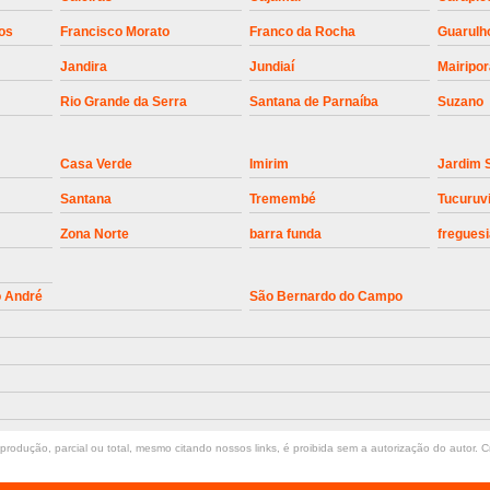
Instalação de Motor de Portão Bascul
os
Francisco Morato
Franco da Rocha
Guarulh
Jandira
Jundiaí
Mairipo
Instalação de P
Rio Grande da Serra
Santana de Parnaíba
Suzano
Instalação de Portão Automático 
Instalação de Portão de Alum
Casa Verde
Imirim
Jardim 
Instalação de Portão Desliza
Santana
Tremembé
Tucuruv
Instalação de Portões Bascu
Zona Norte
barra funda
freguesi
Instalação de Trava Portão B
Conserto de Motor de Portã
o André
São Bernardo do Campo
Conserto Motor de Portão
Conse
Manutenção de Motor de
Manutenção em Motor de Portã
Manutenção Motor Portão Eletrônico
rodução, parcial ou total, mesmo citando nossos links, é proibida sem a autorização do autor. Cr
Manutenção de Portão