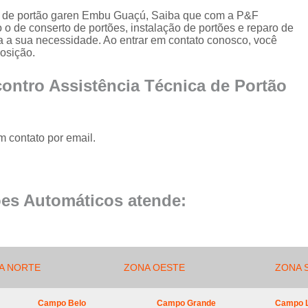
Conserto de Portão de Al
a de portão garen Embu Guaçú, Saiba que com a P&F
o de conserto de portões, instalação de portões e reparo de
Conserto 
ra a sua necessidade. Ao entrar em contato conosco, você
Empresa de Manutenção
osição.
Empresa de Manutenção de Portão
ontro Assistência Técnica de Portão
Empresa de Manutenção
Empresa de Manu
m contato por email.
Empresa de Manutenç
Empresa de Manut
Empresa de Manu
es Automáticos atende:
Empresa de Manu
Empresa de Manu
Empresa de Manutenç
A NORTE
ZONA OESTE
ZONA 
Empresa de Manut
Campo Belo
Campo Grande
Campo 