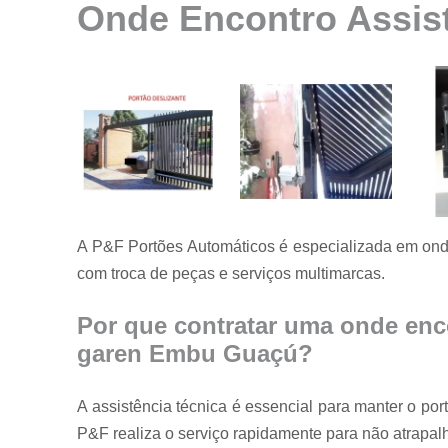
Onde Encontro Assis
Instalação de
motores para
portão
Instalação de
portões
Manutenção
de motores
Manutenção
de portões
A P&F Portões Automáticos é especializada em ond
Manutenção
em portões
com troca de peças e serviços multimarcas.
Motores
usados para
Por que contratar uma onde enco
portão
garen Embu Guaçú?
Reparo de
portões
A assistência técnica é essencial para manter o p
Serviço de
P&F realiza o serviço rapidamente para não atrapalha
conserto de