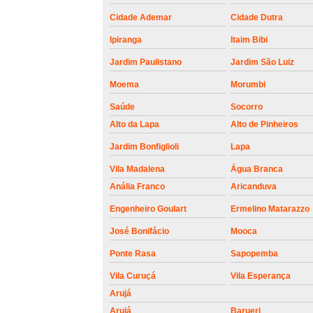
roldanas e
rolamento de
Cidade Ademar
Cidade Dutra
portões
Ipiranga
Itaim Bibi
Jardim Paulistano
Jardim São Luiz
Moema
Morumbi
Saúde
Socorro
Alto da Lapa
Alto de Pinheiros
Jardim Bonfiglioli
Lapa
Vila Madalena
Água Branca
Anália Franco
Aricanduva
Engenheiro Goulart
Ermelino Matarazzo
José Bonifácio
Mooca
Ponte Rasa
Sapopemba
Vila Curuçá
Vila Esperança
Arujá
Arujá
Barueri