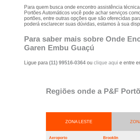
portões
Para quem busca onde encontro assistência técnic
Portões Automáticos você pode achar serviços como 
Serviço de
portões, entre outras opções que são oferecidas pa
reparo em
poderá esclarecer suas dúvidas, estamos à sua disp
portões
Serviços de
Para saber mais sobre Onde Enc
solda em
Garen Embu Guaçú
portões
Trava
Ligue para
(11) 99516-0364
ou
clique aqui
e entre e
magnética de
segurança
para portões
Troca de cabo
Regiões onde a P&F Portõ
de aço de
portões
Troca de placa
central do
motor de
ZONA LESTE
ZON
portões
Troca de
Aeroporto
Brooklin