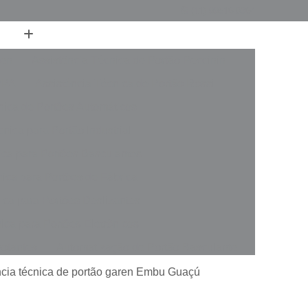
(11) 99516-0364
ren
Assistência Técnica de Portão Peccinin
PPA
Assistência Técnica de Portão Rossi
nica de Portões Automáticos
nica para Portão Industrial
ica para Portões Basculantes
nica para Portões de Fábrica
ica para Portões Deslizantes
ica para Portões Eletrônicos
votantes
Automatização de Portão Basculante
rer
Automatização de Portão de Garagem
ncia técnica de portão garen Embu Guaçú
slizante
Automatização de Portão Industrial