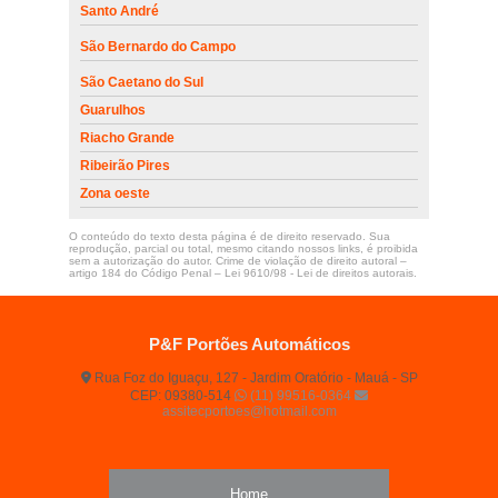
Santo André
São Bernardo do Campo
São Caetano do Sul
Guarulhos
Riacho Grande
Ribeirão Pires
Zona oeste
O conteúdo do texto desta página é de direito reservado. Sua
reprodução, parcial ou total, mesmo citando nossos links, é proibida
sem a autorização do autor. Crime de violação de direito autoral –
artigo 184 do Código Penal –
Lei 9610/98 - Lei de direitos autorais
.
P&F Portões Automáticos
Rua Foz do Iguaçu, 127 - Jardim Oratório - Mauá - SP
CEP: 09380-514
(11) 99516-0364
assitecportoes@hotmail.com
Home