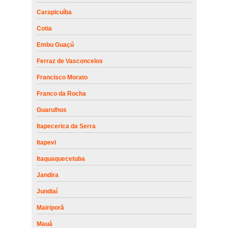
Carapicuíba
Cotia
Embu Guaçú
Ferraz de Vasconcelos
Francisco Morato
Franco da Rocha
Guarulhos
Itapecerica da Serra
Itapevi
Itaquaquecetuba
Jandira
Jundiaí
Mairiporã
Mauá