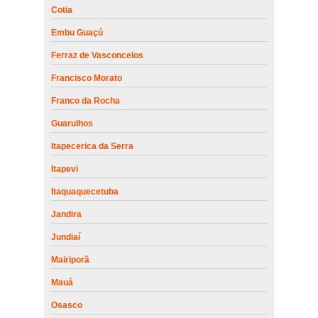
Cotia
Embu Guaçú
Ferraz de Vasconcelos
Francisco Morato
Franco da Rocha
Guarulhos
Itapecerica da Serra
Itapevi
Itaquaquecetuba
Jandira
Jundiaí
Mairiporã
Mauá
Osasco