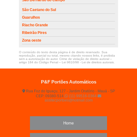
São Caetano do Sul
Guarulhos
Riacho Grande
Ribeirão Pires
Zona oeste
O conteúdo do texto desta página é de direito reservado. Sua
reprodução, parcial ou total, mesmo citando nossos links, é proibida
sem a autorização do autor. Crime de violação de direito autoral –
artigo 184 do Código Penal –
Lei 9610/98 - Lei de direitos autorais
.
P&F Portões Automáticos
Rua Foz do Iguaçu, 127 - Jardim Oratório - Mauá - SP
CEP: 09380-514
(11) 99516-0364
assitecportoes@hotmail.com
Home