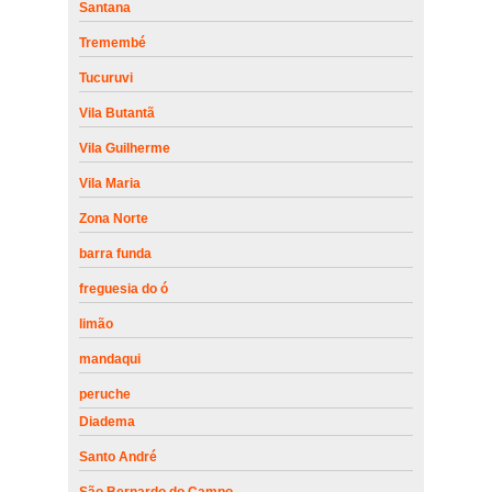
Santana
Tremembé
Tucuruvi
Vila Butantã
Vila Guilherme
Vila Maria
Zona Norte
barra funda
freguesia do ó
limão
mandaqui
peruche
Diadema
Santo André
São Bernardo do Campo