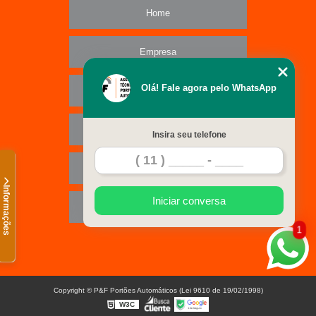
Home
Empresa
Olá! Fale agora pelo WhatsApp
Missão
Serviços
Insira seu telefone
Contato
Informações
Iniciar conversa
Mapa do site
1
Copyright © P&F Portões Automáticos (Lei 9610 de 19/02/1998)
W3C