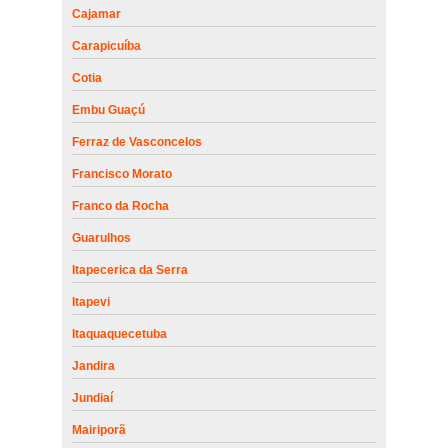
Cajamar
Carapicuíba
Cotia
Embu Guaçú
Ferraz de Vasconcelos
Francisco Morato
Franco da Rocha
Guarulhos
Itapecerica da Serra
Itapevi
Itaquaquecetuba
Jandira
Jundiaí
Mairiporã