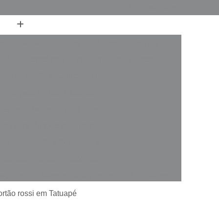
(11) 99516-0364
ren
Assistência Técnica de Portão Peccinin
PPA
Assistência Técnica de Portão Rossi
nica de Portões Automáticos
nica para Portão Industrial
ica para Portões Basculantes
nica para Portões de Fábrica
ica para Portões Deslizantes
ica para Portões Eletrônicos
votantes
Automatização de Portão Basculante
rer
Automatização de Portão de Garagem
ortão rossi em Tatuapé
slizante
Automatização de Portão Industrial