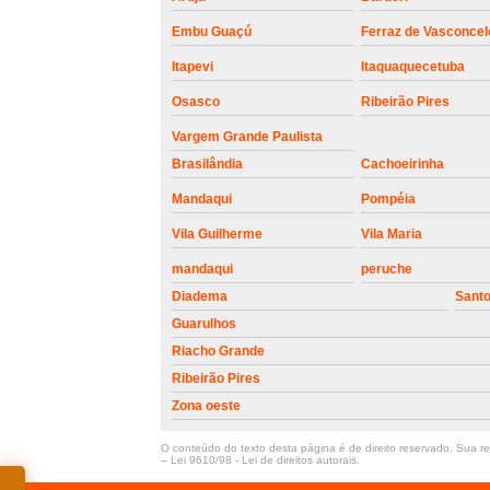
Embu Guaçú
Ferraz de Vasconcel
Itapevi
Itaquaquecetuba
Osasco
Ribeirão Pires
Vargem Grande Paulista
Brasilândia
Cachoeirinha
Mandaqui
Pompéia
Vila Guilherme
Vila Maria
mandaqui
peruche
Diadema
Sant
Guarulhos
Riacho Grande
Ribeirão Pires
Zona oeste
O conteúdo do texto desta página é de direito reservado. Sua rep
–
Lei 9610/98 - Lei de direitos autorais
.