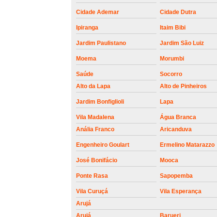
roldanas e
rolamento de
Cidade Ademar
Cidade Dutra
portões
Ipiranga
Itaim Bibi
Jardim Paulistano
Jardim São Luiz
Moema
Morumbi
Saúde
Socorro
Alto da Lapa
Alto de Pinheiros
Jardim Bonfiglioli
Lapa
Vila Madalena
Água Branca
Anália Franco
Aricanduva
Engenheiro Goulart
Ermelino Matarazzo
José Bonifácio
Mooca
Ponte Rasa
Sapopemba
Vila Curuçá
Vila Esperança
Arujá
Arujá
Barueri