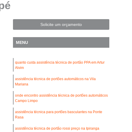
pé
Automatização de Portão Residencial
l
Automatização de Portões Deslizantes
Automatização para Portão de Correr
Solicite um orçamento
Consertar Motor de Portões Eletrônicos
MENU
 Basculante
Conserto de Motor Portão
trônico
Conserto Motor Elétrico Portão
quanto custa assistência técnica de portão PPA em Artur
Conserto Motor Portão Automático
Alvim
lante
Conserto Motor Portão Eletrônico
assistência técnica de portões automáticos na Vila
Conserto de Motor de Portão Automático
Mariana
Conserto de Portão Automático
onde encontro assistência técnica de portões automáticos
Campo Limpo
rtão Automático Basculante
assistência técnica para portões basculantes na Ponte
o Automático Pivotante Duplo
Rasa
esidencial
Conserto de Portão Basculante
assistência técnica de portão rossi preço na Ipiranga