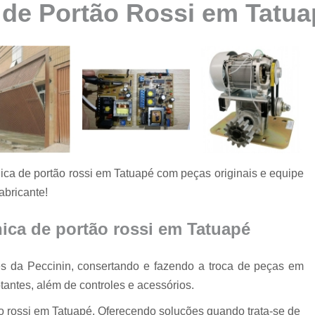
 de Portão Rossi em Tatua
Automatização de Portão Ppa
Automatização de Portão Socia
Automatização para Portão
Automatizar Portão 2 Folhas
Conserto de Motor de Portão
Conserto de Motor Portão Ele
Conserto Motor Portão
ica de portão rossi em Tatuapé com peças originais e equipe
Conserto Motor Portão Bascu
abricante!
Conserto Placa Motor de Portão
Conserto de Portão
nica de portão rossi em Tatuapé
Conserto de Po
s da Peccinin, consertando e fazendo a troca de peças em
Conserto de Portã
tantes, além de controles e acessórios.
Conserto de Portão Automático R
ão rossi em Tatuapé, Oferecendo soluções quando trata-se de