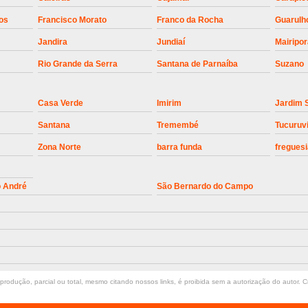
Instalação de Motor de Portão Bascul
os
Francisco Morato
Franco da Rocha
Guarulh
Jandira
Jundiaí
Mairipo
Instalação de P
Rio Grande da Serra
Santana de Parnaíba
Suzano
Instalação de Portão Automático 
Instalação de Portão de Alum
Casa Verde
Imirim
Jardim 
Instalação de Portão Desliza
Santana
Tremembé
Tucuruv
Instalação de Portões Bascu
Zona Norte
barra funda
freguesi
Instalação de Trava Portão B
Conserto de Motor de Portã
o André
São Bernardo do Campo
Conserto Motor de Portão
Conse
Manutenção de Motor de
Manutenção em Motor de Portã
Manutenção Motor Portão Eletrônico
rodução, parcial ou total, mesmo citando nossos links, é proibida sem a autorização do autor. Cr
Manutenção de Portão