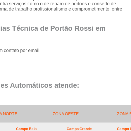
Conserto de Portão de Al
tra serviços como o de reparo de portões e conserto de
orma de trabalho profissionalismo e comprometimento, entre
Conserto 
Empresa de Manutenção
cias Técnica de Portão Rossi em
Empresa de Manutenção de Portão
Empresa de Manutenção
m contato por email.
Empresa de Manu
Empresa de Manutenç
Empresa de Manut
Empresa de Manu
es Automáticos atende:
Empresa de Manu
Empresa de Manu
Empresa de Manutenç
A NORTE
ZONA OESTE
ZONA 
Empresa de Manut
Campo Belo
Campo Grande
Campo 