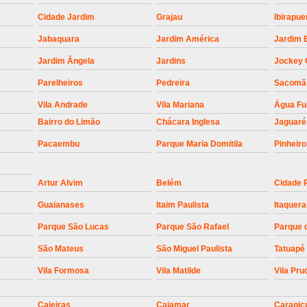
Empresa para Instalaç
Cidade Jardim
Grajau
Ibirapue
Empresa para Instalaç
Jabaquara
Jardim América
Jardim 
Empresa para Instalaçã
Jardim Ângela
Jardins
Jockey 
Empresa para Instalaç
Parelheiros
Pedreira
Sacomã
Empresa para Ins
Vila Andrade
Vila Mariana
Água F
Empresa para Inst
Bairro do Limão
Chácara Inglesa
Jaguaré
Empresa para Ins
Pacaembu
Parque Maria Domitila
Pinheir
Empresa para Ins
Artur Alvim
Belém
Cidade 
Empresa para Instalação de Trava Por
Guaianases
Itaim Paulista
Itaquera
Instalação de Motor de Portão
Parque São Lucas
Parque São Rafael
Parque 
Instalação de Motor em Portão
São Mateus
São Miguel Paulista
Tatuapé
Instalação de Motor para Portã
Vila Formosa
Vila Matilde
Vila Pru
Instalação de Motor Por
Instalação Motor Portão Bascul
Caieiras
Cajamar
Carapic