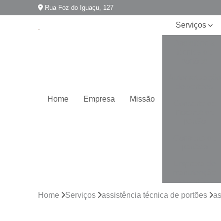
Rua Foz do Iguaçu, 127
Serviços
Assistência
técnica de
portões
Automatização
de portões
Home
Empresa
Missão
Conserto de
motores de
portão
Conserto de
portões
Empresa de
manutenção
de portões
Home
Serviços
assistência técnica de portões
as
Empresa para
instalação de
portões