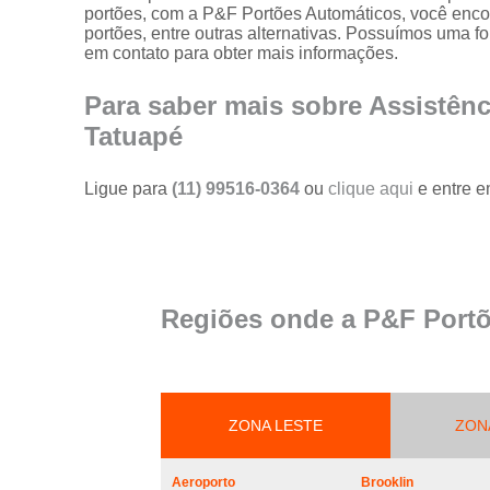
portões
portões, com a P&F Portões Automáticos, você encon
portões, entre outras alternativas. Possuímos uma f
Serviço de
em contato para obter mais informações.
reparo em
portões
Para saber mais sobre Assistên
Serviços de
Tatuapé
solda em
portões
Ligue para
(11) 99516-0364
ou
clique aqui
e entre e
Trava
magnética de
segurança
para portões
Troca de cabo
Regiões onde a P&F Portõ
de aço de
portões
Troca de placa
central do
motor de
ZONA LESTE
ZON
portões
Troca de
Aeroporto
Brooklin