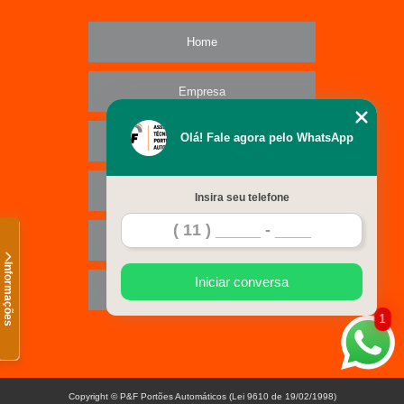
Home
Empresa
Olá! Fale agora pelo WhatsApp
Missão
Serviços
Insira seu telefone
Contato
Informações
Iniciar conversa
Mapa do site
1
Copyright © P&F Portões Automáticos (Lei 9610 de 19/02/1998)