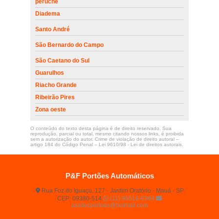
peruche
Diadema
Santo André
São Bernardo do Campo
São Caetano do Sul
Guarulhos
Riacho Grande
Ribeirão Pires
Zona oeste
O conteúdo do texto desta página é de direito reservado. Sua
reprodução, parcial ou total, mesmo citando nossos links, é proibida
sem a autorização do autor. Crime de violação de direito autoral –
artigo 184 do Código Penal –
Lei 9610/98 - Lei de direitos autorais
.
P&F Portões Automáticos
Rua Foz do Iguaçu, 127 - Jardim Oratório - Mauá - SP
CEP: 09380-514
(11) 99516-0364
assitecportoes@hotmail.com