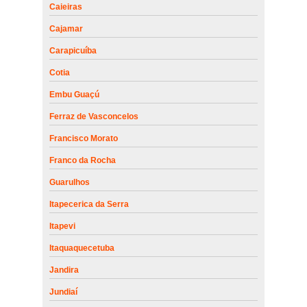
Caieiras
Cajamar
Carapicuíba
Cotia
Embu Guaçú
Ferraz de Vasconcelos
Francisco Morato
Franco da Rocha
Guarulhos
Itapecerica da Serra
Itapevi
Itaquaquecetuba
Jandira
Jundiaí