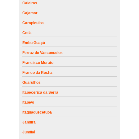
Caieiras
Cajamar
Carapicuíba
Cotia
Embu Guaçú
Ferraz de Vasconcelos
Francisco Morato
Franco da Rocha
Guarulhos
Itapecerica da Serra
Itapevi
Itaquaquecetuba
Jandira
Jundiaí