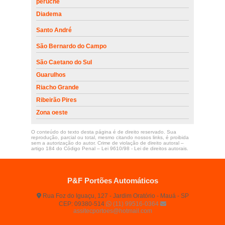
peruche
Diadema
Santo André
São Bernardo do Campo
São Caetano do Sul
Guarulhos
Riacho Grande
Ribeirão Pires
Zona oeste
O conteúdo do texto desta página é de direito reservado. Sua
reprodução, parcial ou total, mesmo citando nossos links, é proibida
sem a autorização do autor. Crime de violação de direito autoral –
artigo 184 do Código Penal –
Lei 9610/98 - Lei de direitos autorais
.
P&F Portões Automáticos
Rua Foz do Iguaçu, 127 - Jardim Oratório - Mauá - SP
CEP: 09380-514
(11) 99516-0364
assitecportoes@hotmail.com