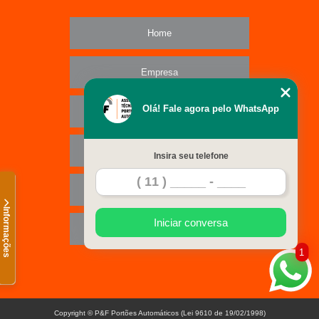
Home
Empresa
Olá! Fale agora pelo WhatsApp
Missão
Serviços
Insira seu telefone
Contato
Informações
Iniciar conversa
Mapa do site
1
Copyright © P&F Portões Automáticos (Lei 9610 de 19/02/1998)