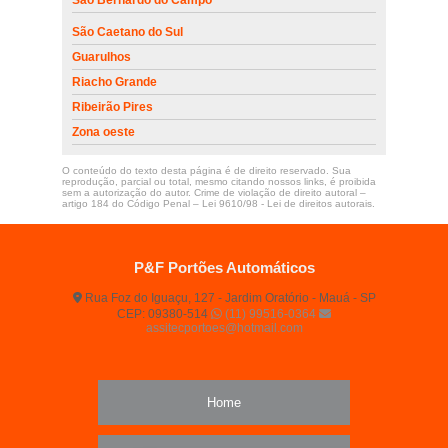
São Caetano do Sul
Guarulhos
Riacho Grande
Ribeirão Pires
Zona oeste
O conteúdo do texto desta página é de direito reservado. Sua
reprodução, parcial ou total, mesmo citando nossos links, é proibida
sem a autorização do autor. Crime de violação de direito autoral –
artigo 184 do Código Penal –
Lei 9610/98 - Lei de direitos autorais
.
P&F Portões Automáticos
Rua Foz do Iguaçu, 127 - Jardim Oratório - Mauá - SP
CEP: 09380-514
(11) 99516-0364
assitecportoes@hotmail.com
Home