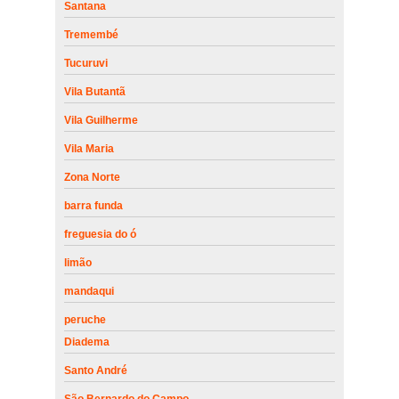
Santana
Tremembé
Tucuruvi
Vila Butantã
Vila Guilherme
Vila Maria
Zona Norte
barra funda
freguesia do ó
limão
mandaqui
peruche
Diadema
Santo André
São Bernardo do Campo