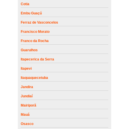
Cotia
Embu Guaçú
Ferraz de Vasconcelos
Francisco Morato
Franco da Rocha
Guarulhos
Itapecerica da Serra
Itapevi
Itaquaquecetuba
Jandira
Jundiaí
Mairiporã
Mauá
Osasco