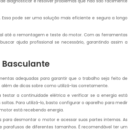
de diagnosticar e resolver problemas que não são facilmente
. Essa pode ser uma solução mais eficiente e segura a longo
cial até a remontagem e teste do motor. Com as ferramentas
scar ajuda profissional se necessário, garantindo assim a
o Basculante
ntas adequadas para garantir que o trabalho seja feito de
, além de dicas sobre como utilizá-las corretamente.
 testar a continuidade elétrica e verificar se a energia está
tas. Para utilizá-lo, basta configurar o aparelho para medir
o motor está recebendo energia.
s para desmontar o motor e acessar suas partes internas. As
s e parafusos de diferentes tamanhos. É recomendável ter um