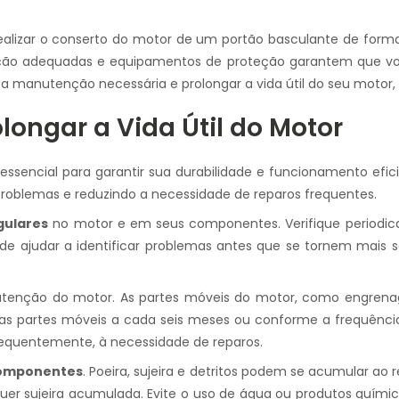
ealizar o conserto do motor de um portão basculante de forma
osição adequadas e equipamentos de proteção garantem que vo
 manutenção necessária e prolongar a vida útil do seu motor, 
ongar a Vida Útil do Motor
ssencial para garantir sua durabilidade e funcionamento efi
 problemas e reduzindo a necessidade de reparos frequentes.
gulares
no motor e em seus componentes. Verifique periodica
e ajudar a identificar problemas antes que se tornem mais s
tenção do motor. As partes móveis do motor, como engrenagen
nas partes móveis a cada seis meses ou conforme a frequência 
sequentemente, à necessidade de reparos.
componentes
. Poeira, sujeira e detritos podem se acumular ao
uer sujeira acumulada. Evite o uso de água ou produtos quími