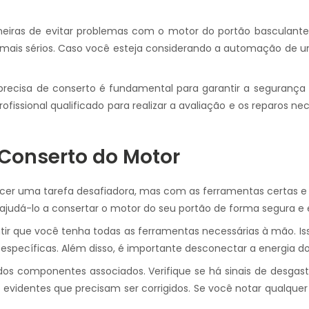
ras de evitar problemas com o motor do portão basculante. Re
em mais sérios. Caso você esteja considerando a automação de u
precisa de conserto é fundamental para garantir a segurança 
issional qualificado para realizar a avaliação e os reparos n
 Conserto do Motor
ecer uma tarefa desafiadora, mas com as ferramentas certas e 
judá-lo a consertar o motor do seu portão de forma segura e e
ir que você tenha todas as ferramentas necessárias à mão. Isso
specíficas. Além disso, é importante desconectar a energia do
 dos componentes associados. Verifique se há sinais de desgas
s evidentes que precisam ser corrigidos. Se você notar qualquer