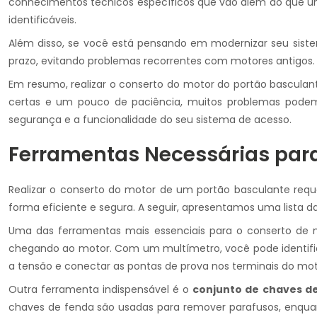
conhecimentos técnicos específicos que vão além do que um 
identificáveis.
Além disso, se você está pensando em modernizar seu sist
prazo, evitando problemas recorrentes com motores antigos.
Em resumo, realizar o conserto do motor do portão bascula
certas e um pouco de paciência, muitos problemas podem s
segurança e a funcionalidade do seu sistema de acesso.
Ferramentas Necessárias para
Realizar o conserto do motor de um portão basculante req
forma eficiente e segura. A seguir, apresentamos uma lista d
Uma das ferramentas mais essenciais para o conserto de
chegando ao motor. Com um multímetro, você pode identificar
a tensão e conectar as pontas de prova nos terminais do motor
Outra ferramenta indispensável é o
conjunto de chaves de
chaves de fenda são usadas para remover parafusos, enquant