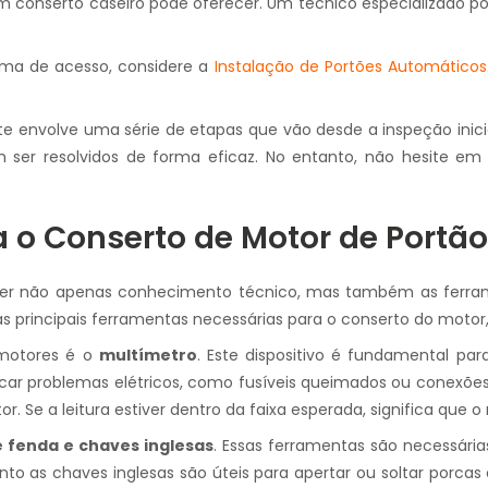
conserto caseiro pode oferecer. Um técnico especializado po
ema de acesso, considere a
Instalação de Portões Automáticos
nte envolve uma série de etapas que vão desde a inspeção ini
er resolvidos de forma eficaz. No entanto, não hesite em bu
 o Conserto de Motor de Portã
uer não apenas conhecimento técnico, mas também as ferrame
as principais ferramentas necessárias para o conserto do motor
 motores é o
multímetro
. Este dispositivo é fundamental para
 problemas elétricos, como fusíveis queimados ou conexões sol
. Se a leitura estiver dentro da faixa esperada, significa que 
 fenda e chaves inglesas
. Essas ferramentas são necessária
o as chaves inglesas são úteis para apertar ou soltar porca