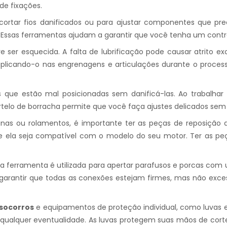
de fixações.
 cortar fios danificados ou para ajustar componentes que p
 Essas ferramentas ajudam a garantir que você tenha um contro
ser esquecida. A falta de lubrificação pode causar atrito e
aplicando-o nas engrenagens e articulações durante o process
as que estão mal posicionadas sem danificá-las. Ao trabalh
lo de borracha permite que você faça ajustes delicados sem
danas ou rolamentos, é importante ter as peças de reposiçã
ue ela seja compatível com o modelo do seu motor. Ter as peç
ssa ferramenta é utilizada para apertar parafusos e porcas com 
garantir que todas as conexões estejam firmes, mas não exces
 socorros
e equipamentos de proteção individual, como luvas 
a qualquer eventualidade. As luvas protegem suas mãos de cor