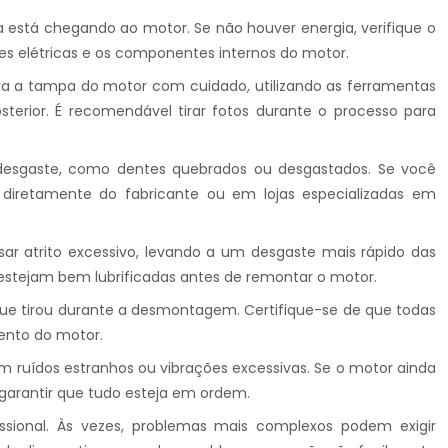
ia está chegando ao motor. Se não houver energia, verifique o
ões elétricas e os componentes internos do motor.
va a tampa do motor com cuidado, utilizando as ferramentas
erior. É recomendável tirar fotos durante o processo para
 desgaste, como dentes quebrados ou desgastados. Se você
s diretamente do fabricante ou em lojas especializadas em
usar atrito excessivo, levando a um desgaste mais rápido das
 estejam bem lubrificadas antes de remontar o motor.
s que tirou durante a desmontagem. Certifique-se de que todas
ento do motor.
 ruídos estranhos ou vibrações excessivas. Se o motor ainda
garantir que tudo esteja em ordem.
ssional. Às vezes, problemas mais complexos podem exigir