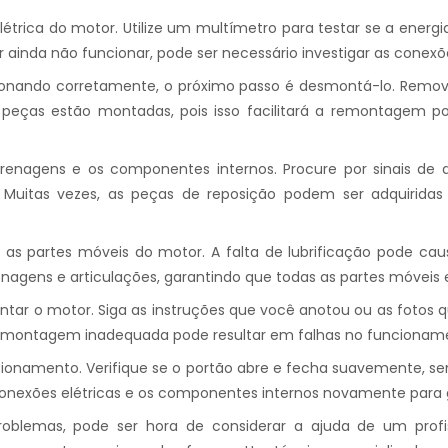
létrica do motor. Utilize um multímetro para testar se a energ
or ainda não funcionar, pode ser necessário investigar as conex
cionando corretamente, o próximo passo é desmontá-lo. Remo
eças estão montadas, pois isso facilitará a remontagem post
renagens e os componentes internos. Procure por sinais de
as. Muitas vezes, as peças de reposição podem ser adquirida
ar as partes móveis do motor. A falta de lubrificação pode ca
renagens e articulações, garantindo que todas as partes móveis
emontar o motor. Siga as instruções que você anotou ou as foto
a montagem inadequada pode resultar em falhas no funcionam
onamento. Verifique se o portão abre e fecha suavemente, sem
 conexões elétricas e os componentes internos novamente para 
roblemas, pode ser hora de considerar a ajuda de um profi