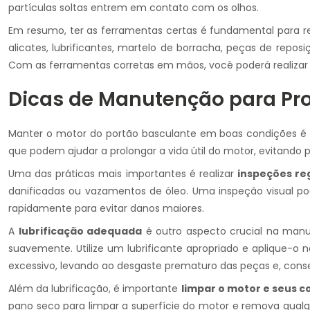
partículas soltas entrem em contato com os olhos.
Em resumo, ter as ferramentas certas é fundamental para r
alicates, lubrificantes, martelo de borracha, peças de rep
Com as ferramentas corretas em mãos, você poderá realizar a
Dicas de Manutenção para Prol
Manter o motor do portão basculante em boas condições é e
que podem ajudar a prolongar a vida útil do motor, evitando
Uma das práticas mais importantes é realizar
inspeções re
danificadas ou vazamentos de óleo. Uma inspeção visual pod
rapidamente para evitar danos maiores.
A
lubrificação adequada
é outro aspecto crucial na manu
suavemente. Utilize um lubrificante apropriado e aplique-o 
excessivo, levando ao desgaste prematuro das peças e, con
Além da lubrificação, é importante
limpar o motor e seus 
pano seco para limpar a superfície do motor e remova qualq