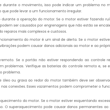
te durante o movimento, isso pode indicar um problema no m
o que pode levar a um funcionamento irregular.
o durante a operação do motor. Se o motor estiver fazendo ru
s podem ser causados por engrenagens que não estão se encaixa
ndo reparos mais complexos e custosos.
ncionamento do motor é um sinal de alerta. Se o motor estive
brações podem causar danos adicionais ao motor e ao próprio p
 remoto. Se o portão não estiver respondendo ao controle re
m problemas. Verifique as baterias do controle remoto e, se 
do problema.
e óleo ou graxa ao redor do motor também deve ser observad
ou nas conexões. Esses vazamentos podem comprometer o funci
aquecimento do motor. Se o motor estiver esquentando excess
o. O superaquecimento pode causar danos permanentes ao mot