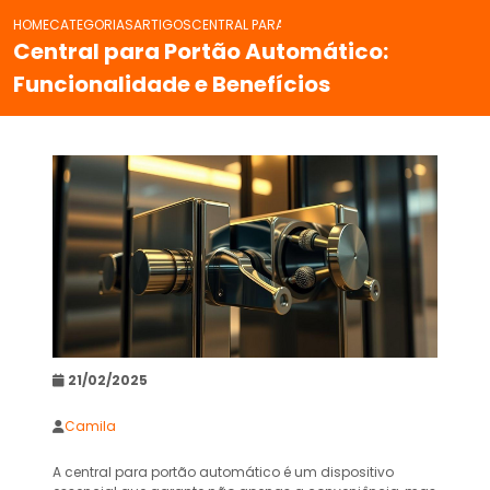
HOME
CATEGORIAS
ARTIGOS
CENTRAL PARA PORTÃO AUTOMÁTICO: FUNCIONA
Central para Portão Automático:
Funcionalidade e Benefícios
21/02/2025
Camila
A central para portão automático é um dispositivo