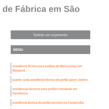
Automatização de Portão Residencial
s de Fábrica em São
l
Automatização de Portões Deslizantes
Automatização para Portão de Correr
Consertar Motor de Portões Eletrônicos
Solicite um orçamento
 Basculante
Conserto de Motor Portão
trônico
Conserto Motor Elétrico Portão
MENU
Conserto Motor Portão Automático
lante
Conserto Motor Portão Eletrônico
assistência técnica para portões de fábrica preço em
Conserto de Motor de Portão Automático
Mairiporã
Conserto de Portão Automático
quanto custa assistência técnica de portão garen Jardins
rtão Automático Basculante
assistências técnicas para portões industriais em
Parelheiros
o Automático Pivotante Duplo
esidencial
Conserto de Portão Basculante
assistência técnica de portão peccinin na Carapicuíba