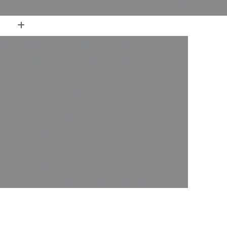
(11) 99516-0364
ren
Assistência Técnica de Portão Peccinin
PPA
Assistência Técnica de Portão Rossi
nica de Portões Automáticos
nica para Portão Industrial
ica para Portões Basculantes
nica para Portões de Fábrica
ica para Portões Deslizantes
ica para Portões Eletrônicos
votantes
Automatização de Portão Basculante
rer
Automatização de Portão de Garagem
slizante
Automatização de Portão Industrial