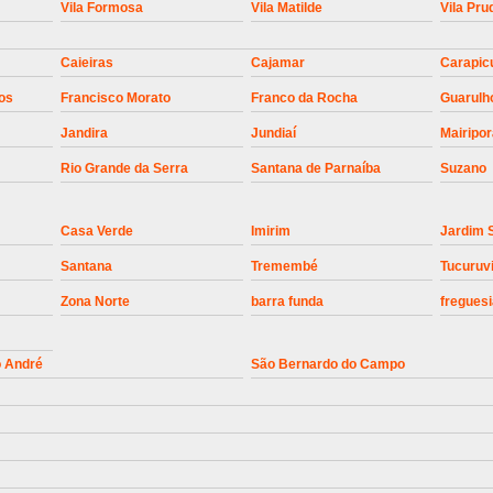
Vila Formosa
Vila Matilde
Vila Pru
Instalação de Motor de Portão Bascul
Caieiras
Cajamar
Carapic
Instalação de P
os
Francisco Morato
Franco da Rocha
Guarulh
Instalação de Portão Automático 
Jandira
Jundiaí
Mairipo
Instalação de Portão de Alum
Rio Grande da Serra
Santana de Parnaíba
Suzano
Instalação de Portão Desliza
Instalação de Portões Bascu
Casa Verde
Imirim
Jardim 
Instalação de Trava Portão B
Santana
Tremembé
Tucuruv
Conserto de Motor de Portã
Zona Norte
barra funda
freguesi
Conserto Motor de Portão
Conse
o André
São Bernardo do Campo
Manutenção de Motor de
Manutenção em Motor de Portã
Manutenção Motor Portão Eletrônico
Manutenção de Portão