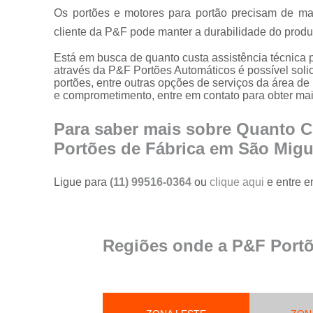
portões
Os portões e motores para portão precisam de man
cliente da P&F pode manter a durabilidade do produt
Serviço de
reparo em
portões
Está em busca de quanto custa assistência técnica 
através da P&F Portões Automáticos é possível solic
Serviços de
portões, entre outras opções de serviços da área d
solda em
e comprometimento, entre em contato para obter ma
portões
Para saber mais sobre Quanto C
Trava
magnética de
Portões de Fábrica em São Migu
segurança
para portões
Ligue para
(11) 99516-0364
ou
clique aqui
e entre e
Troca de cabo
de aço de
portões
Troca de placa
Regiões onde a P&F Portõ
central do
motor de
portões
Troca de