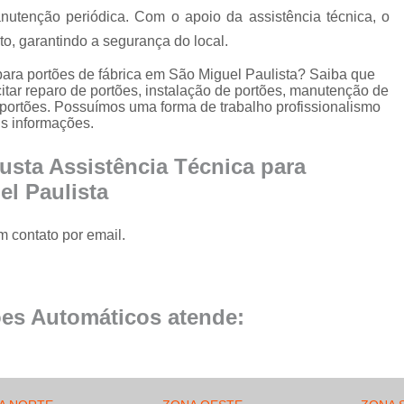
Conserto de Portão de Al
utenção periódica. Com o apoio da assistência técnica, o
Conserto 
o, garantindo a segurança do local.
Empresa de Manutenção
para portões de fábrica em São Miguel Paulista? Saiba que
itar reparo de portões, instalação de portões, manutenção de
Empresa de Manutenção de Portão
e portões. Possuímos uma forma de trabalho profissionalismo
is informações.
Empresa de Manutenção
Empresa de Manu
usta Assistência Técnica para
el Paulista
Empresa de Manutenç
Empresa de Manut
m contato por email.
Empresa de Manu
Empresa de Manu
es Automáticos atende:
Empresa de Manu
Empresa de Manutenç
Empresa de Manut