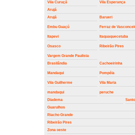
Vila Curuçá
Vila Esperança
Arujá
Arujá
Barueri
Embu Guaçú
Ferraz de Vasconcel
Itapevi
Itaquaquecetuba
Osasco
Ribeirão Pires
Vargem Grande Paulista
Brasilândia
Cachoeirinha
Mandaqui
Pompéia
Vila Guilherme
Vila Maria
mandaqui
peruche
Diadema
Sant
Guarulhos
Riacho Grande
Ribeirão Pires
Zona oeste