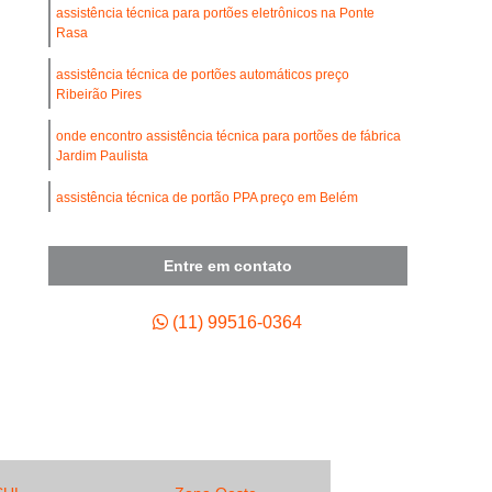
umínio
Conserto de Portão de Ferro
assistência técnica para portões eletrônicos na Ponte
Rasa
de Portão de Garagem
assistência técnica de portões automáticos preço
 de Motor para Portão Automático
Ribeirão Pires
Empresa de Manutenção de Portão Automático
onde encontro assistência técnica para portões de fábrica
 de Portão Automático Industrial
Jardim Paulista
tenção de Portão Basculante
assistência técnica de portão PPA preço em Belém
ão de Portão de Aço de Enrolar
assistências técnicas para portões industriais na Itaquera
Entre em contato
enção de Portão de Alumínio
assistência técnica de portão rossi preço na Itaquera
tenção de Portão de Enrolar
(11) 99516-0364
tenção de Portão Deslizante
tenção de Portão Industrial
ão de Portão Portões de Garagem
enção para Portão Automático