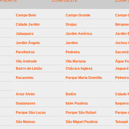
A NORTE
ZONA OESTE
Empresa para Instalaç
ZONA 
Empresa para Instalaç
Campo Belo
Campo Grande
Campo 
Empresa para Instalaçã
Cidade Jardim
Grajau
Ibirapue
Empresa para Instalaç
Jabaquara
Jardim América
Jardim 
Empresa para Ins
Jardim Ângela
Jardins
Jockey 
Empresa para Inst
Parelheiros
Pedreira
Sacomã
Empresa para Ins
Vila Andrade
Vila Mariana
Água F
Bairro do Limão
Chácara Inglesa
Empresa para Ins
Jaguaré
Pacaembu
Parque Maria Domitila
Pinheir
Empresa para Instalação de Trava Por
Instalação de Motor de Portão
Artur Alvim
Belém
Cidade 
Instalação de Motor em Portão
Guaianases
Itaim Paulista
Itaquera
Instalação de Motor para Portã
Parque São Lucas
Parque São Rafael
Parque 
Instalação de Motor Por
São Mateus
São Miguel Paulista
Tatuapé
Instalação Motor Portão Bascul