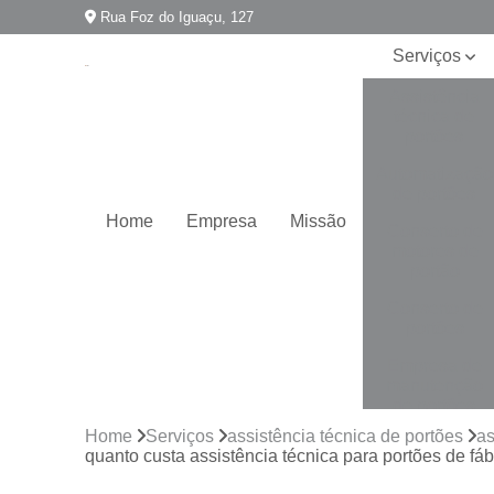
Rua Foz do Iguaçu, 127
Serviços
Assistência
técnica de
portões
Automatização
de portões
Home
Empresa
Missão
Conserto de
motores de
portão
Conserto de
portões
Empresa de
manutenção
de portões
Home
Serviços
assistência técnica de portões
as
Empresa para
quanto custa assistência técnica para portões de fá
instalação de
portões