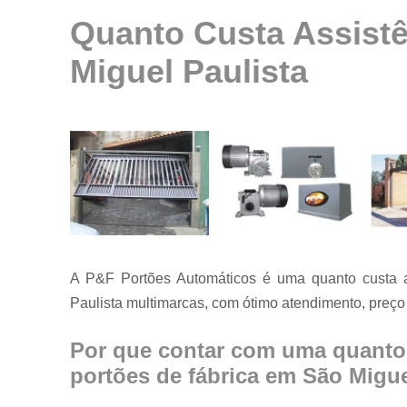
Instalação de
Quanto Custa Assistê
motores para
portão
Miguel Paulista
Instalação de
portões
Manutenção
de motores
Manutenção
de portões
Manutenção
em portões
Motores
A P&F Portões Automáticos é uma quanto custa as
usados para
Paulista multimarcas, com ótimo atendimento, preço 
portão
Reparo de
Por que contar com uma quanto 
portões
portões de fábrica em São Migue
Serviço de
conserto de