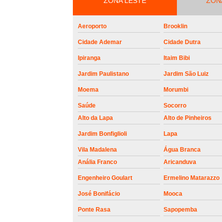
ZONA LESTE
roldanas e
ZON
rolamento de
portões
Aeroporto
Brooklin
Cidade Ademar
Cidade Dutra
Ipiranga
Itaim Bibi
Jardim Paulistano
Jardim São Luiz
Moema
Morumbi
Saúde
Socorro
Alto da Lapa
Alto de Pinheiros
Jardim Bonfiglioli
Lapa
Vila Madalena
Água Branca
Anália Franco
Aricanduva
Engenheiro Goulart
Ermelino Matarazzo
José Bonifácio
Mooca
Ponte Rasa
Sapopemba