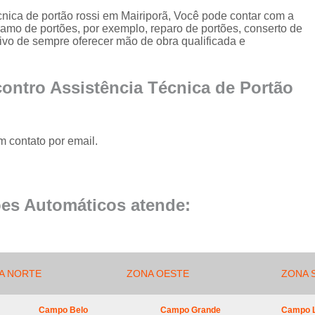
Conserto de Portão de Al
cnica de portão rossi em Mairiporã, Você pode contar com a
ramo de portões, por exemplo, reparo de portões, conserto de
Conserto 
tivo de sempre oferecer mão de obra qualificada e
Empresa de Manutenção
Empresa de Manutenção de Portão
ontro Assistência Técnica de Portão
Empresa de Manutenção
Empresa de Manu
m contato por email.
Empresa de Manutenç
Empresa de Manut
Empresa de Manu
es Automáticos atende:
Empresa de Manu
Empresa de Manu
Empresa de Manutenç
A NORTE
ZONA OESTE
ZONA 
Empresa de Manut
Campo Belo
Campo Grande
Campo 