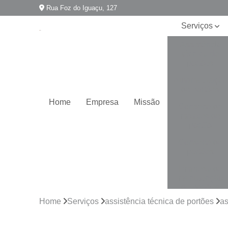
Rua Foz do Iguaçu, 127
Serviços
Assistência
técnica de
portões
Automatização
de portões
Home
Empresa
Missão
Conserto de
motores de
portão
Conserto de
portões
Empresa de
manutenção
de portões
Home
Serviços
assistência técnica de portões
as
Empresa para
instalação de
portões