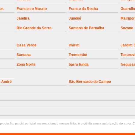
Instalação de Motor de Portão Bascul
os
Francisco Morato
Franco da Rocha
Guarulh
Jandira
Jundiaí
Mairipo
Instalação de P
Rio Grande da Serra
Santana de Parnaíba
Suzano
Instalação de Portão Automático 
Instalação de Portão de Alum
Casa Verde
Imirim
Jardim 
Instalação de Portão Desliza
Santana
Tremembé
Tucuruv
Instalação de Portões Bascu
Zona Norte
barra funda
freguesi
Instalação de Trava Portão B
Conserto de Motor de Portã
o André
São Bernardo do Campo
Conserto Motor de Portão
Conse
Manutenção de Motor de
Manutenção em Motor de Portã
Manutenção Motor Portão Eletrônico
rodução, parcial ou total, mesmo citando nossos links, é proibida sem a autorização do autor. Cr
Manutenção de Portão