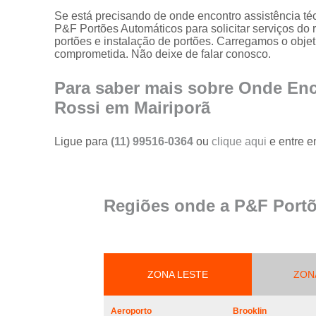
portões
Se está precisando de onde encontro assistência té
P&F Portões Automáticos para solicitar serviços do 
Serviço de
portões e instalação de portões. Carregamos o obje
reparo em
comprometida. Não deixe de falar conosco.
portões
Serviços de
Para saber mais sobre Onde Enc
solda em
Rossi em Mairiporã
portões
Trava
Ligue para
(11) 99516-0364
ou
clique aqui
e entre e
magnética de
segurança
para portões
Troca de cabo
Regiões onde a P&F Portõ
de aço de
portões
Troca de placa
central do
motor de
ZONA LESTE
ZON
portões
Troca de
Aeroporto
Brooklin