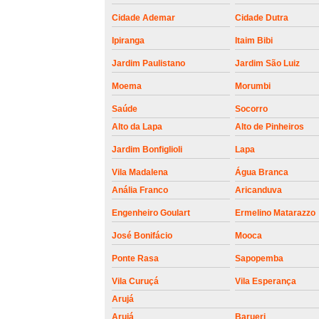
roldanas e
rolamento de
Cidade Ademar
Cidade Dutra
portões
Ipiranga
Itaim Bibi
Jardim Paulistano
Jardim São Luiz
Moema
Morumbi
Saúde
Socorro
Alto da Lapa
Alto de Pinheiros
Jardim Bonfiglioli
Lapa
Vila Madalena
Água Branca
Anália Franco
Aricanduva
Engenheiro Goulart
Ermelino Matarazzo
José Bonifácio
Mooca
Ponte Rasa
Sapopemba
Vila Curuçá
Vila Esperança
Arujá
Arujá
Barueri