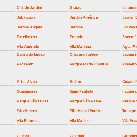
Empresa para Instalaç
Cidade Jardim
Grajau
Ibirapue
Empresa para Instalaç
Jabaquara
Jardim América
Jardim 
Empresa para Instalaçã
Jardim Ângela
Jardins
Jockey 
Empresa para Instalaç
Parelheiros
Pedreira
Sacomã
Empresa para Ins
Vila Andrade
Vila Mariana
Água F
Empresa para Inst
Bairro do Limão
Chácara Inglesa
Jaguaré
Empresa para Ins
Pacaembu
Parque Maria Domitila
Pinheir
Empresa para Ins
Artur Alvim
Belém
Cidade 
Empresa para Instalação de Trava Por
Guaianases
Itaim Paulista
Itaquera
Instalação de Motor de Portão
Parque São Lucas
Parque São Rafael
Parque 
Instalação de Motor em Portão
São Mateus
São Miguel Paulista
Tatuapé
Instalação de Motor para Portã
Vila Formosa
Vila Matilde
Vila Pru
Instalação de Motor Por
Instalação Motor Portão Bascul
Caieiras
Cajamar
Carapic