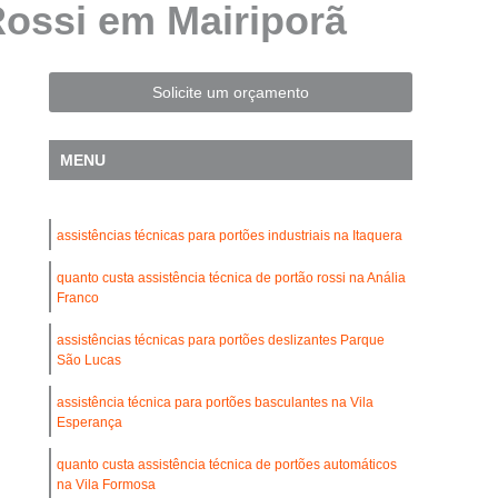
Rossi em Mairiporã
Automatização de Portão Residencial
l
Automatização de Portões Deslizantes
Automatização para Portão de Correr
Solicite um orçamento
Consertar Motor de Portões Eletrônicos
MENU
 Basculante
Conserto de Motor Portão
trônico
Conserto Motor Elétrico Portão
assistências técnicas para portões industriais na Itaquera
Conserto Motor Portão Automático
lante
quanto custa assistência técnica de portão rossi na Anália
Conserto Motor Portão Eletrônico
Franco
Conserto de Motor de Portão Automático
assistências técnicas para portões deslizantes Parque
Conserto de Portão Automático
São Lucas
rtão Automático Basculante
assistência técnica para portões basculantes na Vila
Esperança
o Automático Pivotante Duplo
quanto custa assistência técnica de portões automáticos
esidencial
Conserto de Portão Basculante
na Vila Formosa