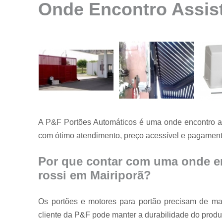
Onde Encontro Assist
Instalação de
motores para
portão
Instalação de
portões
Manutenção
de motores
Manutenção
de portões
A P&F Portões Automáticos é uma onde encontro ass
Manutenção
em portões
com ótimo atendimento, preço acessível e pagamento
Motores
usados para
Por que contar com uma onde en
portão
rossi em Mairiporã?
Reparo de
portões
Os portões e motores para portão precisam de man
Serviço de
cliente da P&F pode manter a durabilidade do produt
conserto de