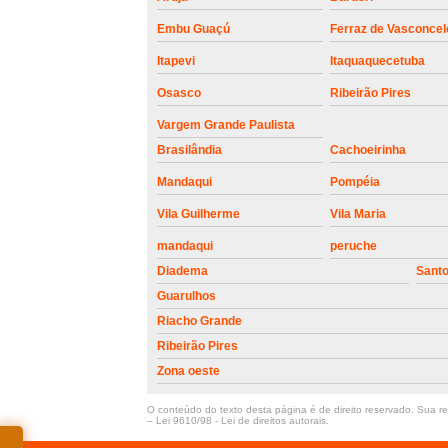
Embu Guaçú
Ferraz de Vasconcel
Itapevi
Itaquaquecetuba
Osasco
Ribeirão Pires
Vargem Grande Paulista
Brasilândia
Cachoeirinha
Mandaqui
Pompéia
Vila Guilherme
Vila Maria
mandaqui
peruche
Diadema
Sant
Guarulhos
Riacho Grande
Ribeirão Pires
Zona oeste
O conteúdo do texto desta página é de direito reservado. Sua rep
–
Lei 9610/98 - Lei de direitos autorais
.