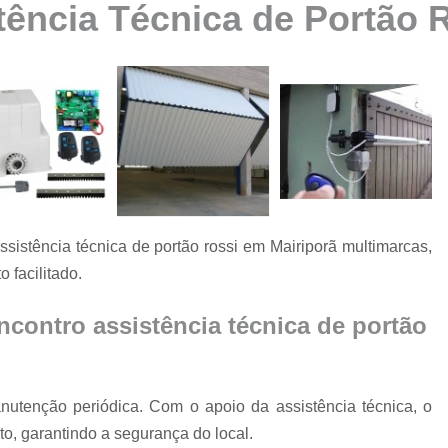
ência Técnica de Portão 
Automatização de Portão Ppa
Automatização de Portão Socia
Automatização para Portão
Automatizar Portão 2 Folhas
Conserto de Motor de Portão
Conserto de Motor Portão Ele
Conserto Motor Portão
istência técnica de portão rossi em Mairiporã multimarcas,
Conserto Motor Portão Bascu
 facilitado.
Conserto Placa Motor de Portão
Conserto de Portão
contro assistência técnica de portão
Conserto de Po
Conserto de Portã
utenção periódica. Com o apoio da assistência técnica, o
Conserto de Portão Automático R
o, garantindo a segurança do local.