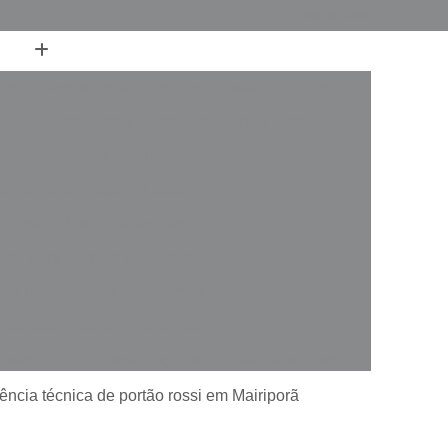
(11) 99516-0364
ren
Assistência Técnica de Portão Peccinin
PPA
Assistência Técnica de Portão Rossi
nica de Portões Automáticos
nica para Portão Industrial
ica para Portões Basculantes
nica para Portões de Fábrica
ica para Portões Deslizantes
ica para Portões Eletrônicos
votantes
Automatização de Portão Basculante
rer
Automatização de Portão de Garagem
ência técnica de portão rossi em Mairiporã
slizante
Automatização de Portão Industrial