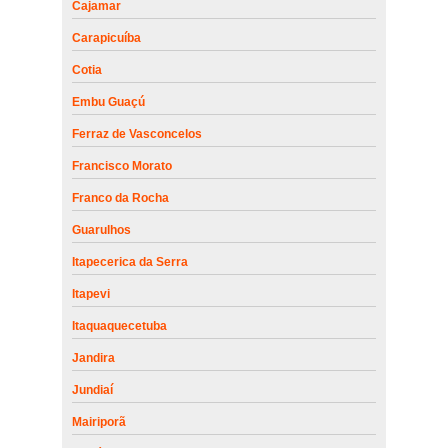
Cajamar
Carapicuíba
Cotia
Embu Guaçú
Ferraz de Vasconcelos
Francisco Morato
Franco da Rocha
Guarulhos
Itapecerica da Serra
Itapevi
Itaquaquecetuba
Jandira
Jundiaí
Mairiporã