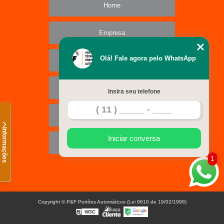
Home
Empresa
Olá! Fale agora pelo WhatsApp
Missão
Serviços
Insira seu telefone
Contato
Informações
Iniciar conversa
Mapa do site
1
Copyright © P&F Portões Automáticos (Lei 9610 de 19/02/1998)
W3C