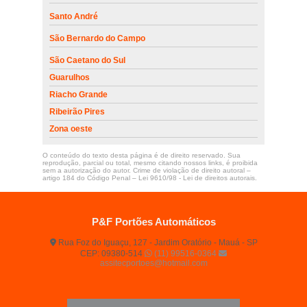
Santo André
São Bernardo do Campo
São Caetano do Sul
Guarulhos
Riacho Grande
Ribeirão Pires
Zona oeste
O conteúdo do texto desta página é de direito reservado. Sua
reprodução, parcial ou total, mesmo citando nossos links, é proibida
sem a autorização do autor. Crime de violação de direito autoral –
artigo 184 do Código Penal –
Lei 9610/98 - Lei de direitos autorais
.
P&F Portões Automáticos
Rua Foz do Iguaçu, 127 - Jardim Oratório - Mauá - SP
CEP: 09380-514
(11) 99516-0364
assitecportoes@hotmail.com