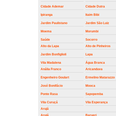
roldanas e
rolamento de
Cidade Ademar
Cidade Dutra
portões
Ipiranga
Itaim Bibi
Jardim Paulistano
Jardim São Luiz
Moema
Morumbi
Saúde
Socorro
Alto da Lapa
Alto de Pinheiros
Jardim Bonfiglioli
Lapa
Vila Madalena
Água Branca
Anália Franco
Aricanduva
Engenheiro Goulart
Ermelino Matarazzo
José Bonifácio
Mooca
Ponte Rasa
Sapopemba
Vila Curuçá
Vila Esperança
Arujá
Arujá
Barueri