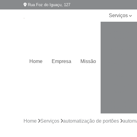
Rua Foz do Iguaçu, 127
Serviços
Assistência
técnica de
portões
Automatização
de portões
Home
Empresa
Missão
Conserto de
motores de
portão
Conserto de
portões
Empresa de
manutenção
de portões
Home
Serviços
automatização de portões
automa
Empresa para
instalação de
portões