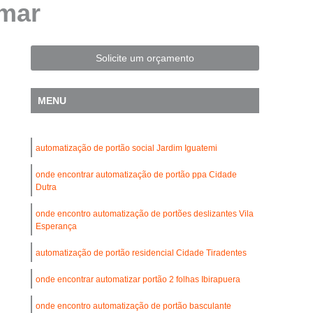
emar
Automatização de Portão Residencial
l
Automatização de Portões Deslizantes
Automatização para Portão de Correr
Solicite um orçamento
Consertar Motor de Portões Eletrônicos
MENU
 Basculante
Conserto de Motor Portão
trônico
Conserto Motor Elétrico Portão
automatização de portão social Jardim Iguatemi
Conserto Motor Portão Automático
lante
onde encontrar automatização de portão ppa Cidade
Conserto Motor Portão Eletrônico
Dutra
Conserto de Motor de Portão Automático
onde encontro automatização de portões deslizantes Vila
Conserto de Portão Automático
Esperança
rtão Automático Basculante
automatização de portão residencial Cidade Tiradentes
o Automático Pivotante Duplo
onde encontrar automatizar portão 2 folhas Ibirapuera
esidencial
Conserto de Portão Basculante
onde encontro automatização de portão basculante