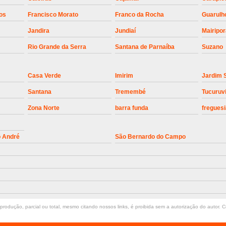
Instalação de Motor de Portão Bascul
os
Francisco Morato
Franco da Rocha
Guarulh
Jandira
Jundiaí
Mairipo
Instalação de P
Rio Grande da Serra
Santana de Parnaíba
Suzano
Instalação de Portão Automático 
Instalação de Portão de Alum
Casa Verde
Imirim
Jardim 
Instalação de Portão Desliza
Santana
Tremembé
Tucuruv
Instalação de Portões Bascu
Zona Norte
barra funda
freguesi
Instalação de Trava Portão B
Conserto de Motor de Portã
o André
São Bernardo do Campo
Conserto Motor de Portão
Conse
Manutenção de Motor de
Manutenção em Motor de Portã
Manutenção Motor Portão Eletrônico
rodução, parcial ou total, mesmo citando nossos links, é proibida sem a autorização do autor. Cr
Manutenção de Portão