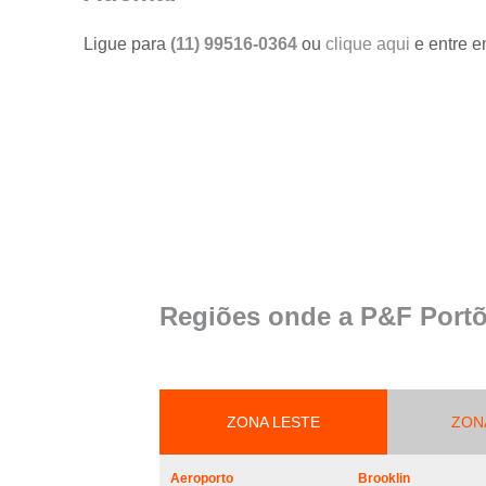
portões
Ligue para
(11) 99516-0364
ou
clique aqui
e entre e
Serviço de
reparo em
portões
Serviços de
solda em
portões
Trava
magnética de
segurança
para portões
Troca de cabo
Regiões onde a P&F Portõ
de aço de
portões
Troca de placa
central do
motor de
ZONA LESTE
ZON
portões
Troca de
Aeroporto
Brooklin