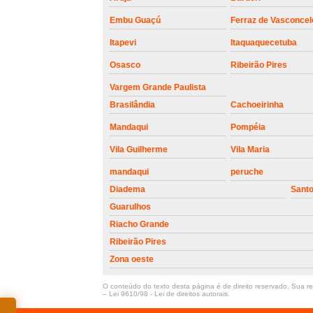
Embu Guaçú
Ferraz de Vasconcel
Itapevi
Itaquaquecetuba
Osasco
Ribeirão Pires
Vargem Grande Paulista
Brasilândia
Cachoeirinha
Mandaqui
Pompéia
Vila Guilherme
Vila Maria
mandaqui
peruche
Diadema
Sant
Guarulhos
Riacho Grande
Ribeirão Pires
Zona oeste
O conteúdo do texto desta página é de direito reservado. Sua rep
–
Lei 9610/98 - Lei de direitos autorais
.