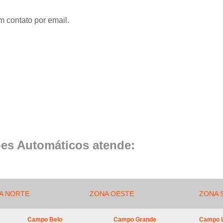
Conserto de Portão de Al
m contato por email.
Conserto 
Empresa de Manutenção
Empresa de Manutenção de Portão
Empresa de Manutenção
Empresa de Manu
Empresa de Manutenç
Empresa de Manut
Empresa de Manu
es Automáticos atende:
Empresa de Manu
Empresa de Manu
Empresa de Manutenç
A NORTE
ZONA OESTE
ZONA 
Empresa de Manut
Campo Belo
Campo Grande
Campo 