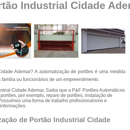
tão Industrial Cidade Ad
Automatização de Portão Ppa
Automatização de Portão Socia
Automatização para Portão
Automatizar Portão 2 Folhas
Conserto de Motor de Portão
Conserto de Motor Portão Ele
Conserto Motor Portão
 Cidade Ademar? A automatização de portões é uma medida
Conserto Motor Portão Bascu
a família ou funcionários de um empreendimento.
Conserto Placa Motor de Portão
ustrial Cidade Ademar, Saiba que a P&F Portões Automáticos
Conserto de Portão
portões, por exemplo, reparo de portões, instalação de
. Possuímos uma forma de trabalho profissionalismo e
Conserto de Po
 informações.
Conserto de Portã
ação de Portão Industrial Cidade
Conserto de Portão Automático R