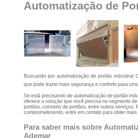
Automatização de Por
Instalação de
motores para
portão
Instalação de
portões
Manutenção
de motores
Manutenção
de portões
Buscando por automatização de portão industrial
Manutenção
em portões
que pode trazer mais segurança e conforto para um
Motores
Se está precisando de automatização de portão ind
usados para
oferece a solução que você precisa no segmento de 
portão
portões, conserto de portões, entre outros serviços
comprometimento, entre em contato para obter mais
Reparo de
portões
Para saber mais sobre Automatiz
Serviço de
Ademar
conserto de