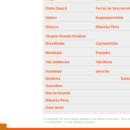
Embu Guaçú
Ferraz de Vasconcel
Itapevi
Itaquaquecetuba
Osasco
Ribeirão Pires
Vargem Grande Paulista
Brasilândia
Cachoeirinha
Mandaqui
Pompéia
Vila Guilherme
Vila Maria
mandaqui
peruche
Diadema
Sant
Guarulhos
Riacho Grande
Ribeirão Pires
Zona oeste
O conteúdo do texto desta página é de direito reservado. Sua rep
–
Lei 9610/98 - Lei de direitos autorais
.