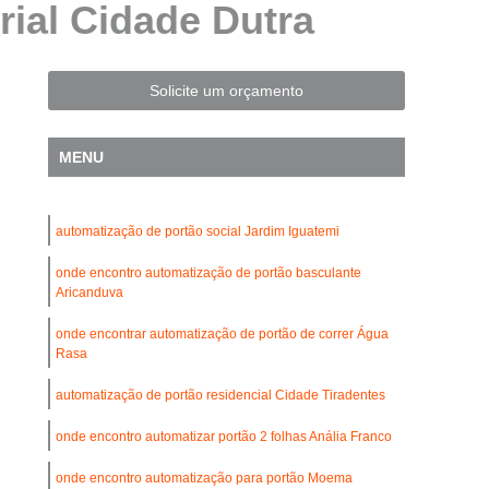
ial Cidade Dutra
Automatização de Portão Residencial
l
Automatização de Portões Deslizantes
Automatização para Portão de Correr
Solicite um orçamento
Consertar Motor de Portões Eletrônicos
MENU
 Basculante
Conserto de Motor Portão
trônico
Conserto Motor Elétrico Portão
automatização de portão social Jardim Iguatemi
Conserto Motor Portão Automático
lante
onde encontro automatização de portão basculante
Conserto Motor Portão Eletrônico
Aricanduva
Conserto de Motor de Portão Automático
onde encontrar automatização de portão de correr Água
Conserto de Portão Automático
Rasa
rtão Automático Basculante
automatização de portão residencial Cidade Tiradentes
o Automático Pivotante Duplo
onde encontro automatizar portão 2 folhas Anália Franco
esidencial
Conserto de Portão Basculante
onde encontro automatização para portão Moema