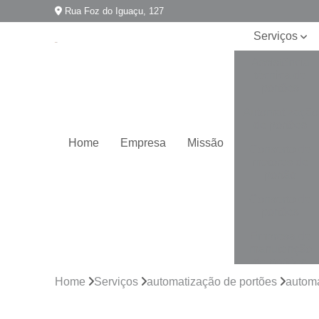
Rua Foz do Iguaçu, 127
Serviços
Assistência
técnica de
portões
Automatização
de portões
Home
Empresa
Missão
Conserto de
motores de
portão
Conserto de
portões
Empresa de
manutenção
de portões
Home
Serviços
automatização de portões
automa
Empresa para
instalação de
portões