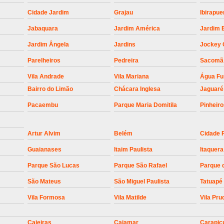
Empresa para Instalaç
Cidade Jardim
Grajau
Ibirapue
Empresa para Instalaç
Jabaquara
Jardim América
Jardim 
Empresa para Instalaçã
Jardim Ângela
Jardins
Jockey 
Empresa para Instalaç
Parelheiros
Pedreira
Sacomã
Empresa para Ins
Vila Andrade
Vila Mariana
Água F
Empresa para Inst
Bairro do Limão
Chácara Inglesa
Jaguaré
Empresa para Ins
Pacaembu
Parque Maria Domitila
Pinheir
Empresa para Ins
Artur Alvim
Belém
Cidade 
Empresa para Instalação de Trava Por
Guaianases
Itaim Paulista
Itaquera
Instalação de Motor de Portão
Parque São Lucas
Parque São Rafael
Parque 
Instalação de Motor em Portão
São Mateus
São Miguel Paulista
Tatuapé
Instalação de Motor para Portã
Vila Formosa
Vila Matilde
Vila Pru
Instalação de Motor Por
Instalação Motor Portão Bascul
Caieiras
Cajamar
Carapic