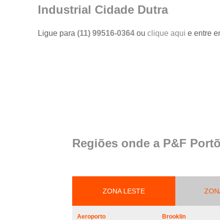
portões
Industrial Cidade Dutra
Serviço de
reparo em
Ligue para
(11) 99516-0364
ou
clique aqui
e entre e
portões
Serviços de
solda em
portões
Trava
magnética de
segurança
para portões
Troca de cabo
Regiões onde a P&F Portõ
de aço de
portões
Troca de placa
central do
motor de
ZONA LESTE
ZON
portões
Troca de
Aeroporto
Brooklin