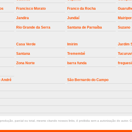
Instalação de Motor de Portão Bascul
os
Francisco Morato
Franco da Rocha
Guarulh
Jandira
Jundiaí
Mairipo
Instalação de P
Rio Grande da Serra
Santana de Parnaíba
Suzano
Instalação de Portão Automático 
Instalação de Portão de Alum
Casa Verde
Imirim
Jardim 
Instalação de Portão Desliza
Santana
Tremembé
Tucuruv
Instalação de Portões Bascu
Zona Norte
barra funda
freguesi
Instalação de Trava Portão B
Conserto de Motor de Portã
o André
São Bernardo do Campo
Conserto Motor de Portão
Conse
Manutenção de Motor de
Manutenção em Motor de Portã
Manutenção Motor Portão Eletrônico
rodução, parcial ou total, mesmo citando nossos links, é proibida sem a autorização do autor. Cr
Manutenção de Portão