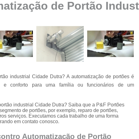
tização de Portão Industr
Automatização de Portão Ppa
Automatização de Portão Socia
Automatização para Portão
Automatizar Portão 2 Folhas
Conserto de Motor de Portão
Conserto de Motor Portão Ele
Conserto Motor Portão
ão industrial Cidade Dutra? A automatização de portões é
Conserto Motor Portão Bascu
e conforto para uma família ou funcionários de um
Conserto Placa Motor de Portão
Conserto de Portão
portão industrial Cidade Dutra? Saiba que a P&F Portões
Conserto de Po
segmento de portões, por exemplo, reparo de portões,
utros serviços. Executamos cada trabalho de uma forma
Conserto de Portã
trando em contato conosco.
Conserto de Portão Automático R
contro Automatização de Portão