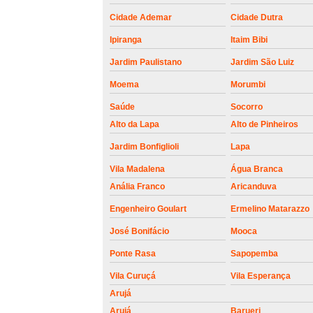
roldanas e
rolamento de
Cidade Ademar
Cidade Dutra
portões
Ipiranga
Itaim Bibi
Jardim Paulistano
Jardim São Luiz
Moema
Morumbi
Saúde
Socorro
Alto da Lapa
Alto de Pinheiros
Jardim Bonfiglioli
Lapa
Vila Madalena
Água Branca
Anália Franco
Aricanduva
Engenheiro Goulart
Ermelino Matarazzo
José Bonifácio
Mooca
Ponte Rasa
Sapopemba
Vila Curuçá
Vila Esperança
Arujá
Arujá
Barueri