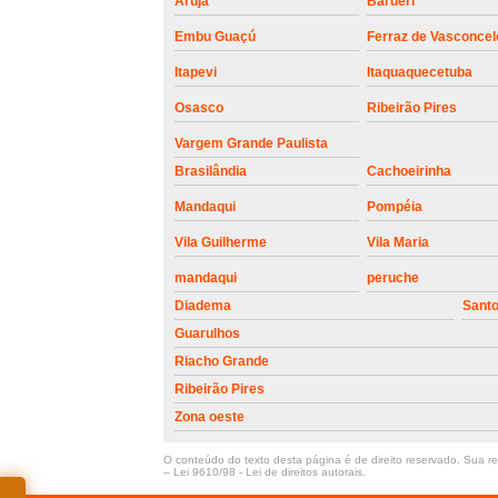
Arujá
Barueri
Embu Guaçú
Ferraz de Vasconcel
Itapevi
Itaquaquecetuba
Osasco
Ribeirão Pires
Vargem Grande Paulista
Brasilândia
Cachoeirinha
Mandaqui
Pompéia
Vila Guilherme
Vila Maria
mandaqui
peruche
Diadema
Sant
Guarulhos
Riacho Grande
Ribeirão Pires
Zona oeste
O conteúdo do texto desta página é de direito reservado. Sua rep
–
Lei 9610/98 - Lei de direitos autorais
.