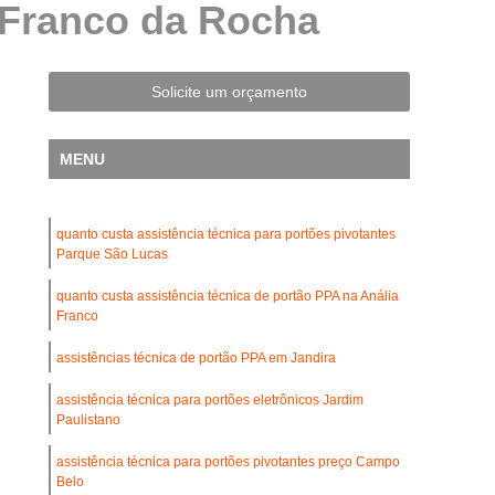
s Franco da Rocha
Automatização de Portão Residencial
l
Automatização de Portões Deslizantes
Automatização para Portão de Correr
Solicite um orçamento
Consertar Motor de Portões Eletrônicos
MENU
 Basculante
Conserto de Motor Portão
trônico
Conserto Motor Elétrico Portão
quanto custa assistência técnica para portões pivotantes
Conserto Motor Portão Automático
Parque São Lucas
lante
Conserto Motor Portão Eletrônico
quanto custa assistência técnica de portão PPA na Anália
Conserto de Motor de Portão Automático
Franco
Conserto de Portão Automático
assistências técnica de portão PPA em Jandira
rtão Automático Basculante
assistência técnica para portões eletrônicos Jardim
Paulistano
o Automático Pivotante Duplo
assistência técnica para portões pivotantes preço Campo
esidencial
Conserto de Portão Basculante
Belo