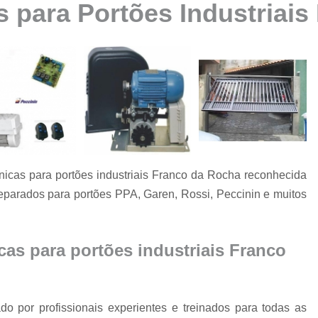
s para Portões Industriai
Automatização de Portão Ppa
Automatização de Portão Socia
Automatização para Portão
Automatizar Portão 2 Folhas
Conserto de Motor de Portão
Conserto de Motor Portão Ele
Conserto Motor Portão
nicas para portões industriais Franco da Rocha reconhecida
Conserto Motor Portão Bascu
reparados para portões PPA, Garen, Rossi, Peccinin e muitos
Conserto Placa Motor de Portão
Conserto de Portão
cas para portões industriais Franco
Conserto de Po
Conserto de Portã
Conserto de Portão Automático R
o por profissionais experientes e treinados para todas as