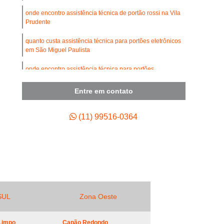
umínio
Conserto de Portão de Ferro
onde encontro assistência técnica de portão rossi na Vila
de Portão de Garagem
Prudente
 de Motor para Portão Automático
quanto custa assistência técnica para portões eletrônicos
em São Miguel Paulista
Empresa de Manutenção de Portão Automático
onde encontro assistência técnica para portões
 de Portão Automático Industrial
pivotantes em Barueri
tenção de Portão Basculante
Entre em contato
onde encontro assistência técnica de portão garen em
ão de Portão de Aço de Enrolar
Guaianases
(11) 99516-0364
enção de Portão de Alumínio
assistência técnica para portões eletrônicos preço em
Barueri
tenção de Portão de Enrolar
tenção de Portão Deslizante
tenção de Portão Industrial
ão de Portão Portões de Garagem
SUL
Zona Oeste
enção para Portão Automático
Limpo
Capão Redondo