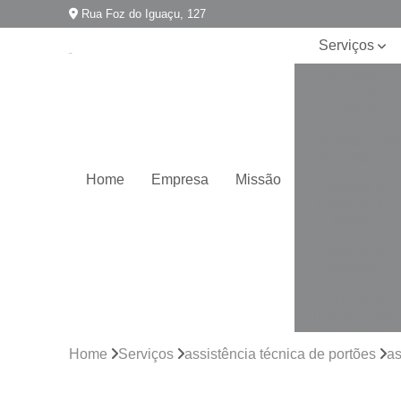
Rua Foz do Iguaçu, 127
Serviços
Assistência
técnica de
portões
Automatização
de portões
Home
Empresa
Missão
Conserto de
motores de
portão
Conserto de
portões
Empresa de
manutenção
de portões
Home
Serviços
assistência técnica de portões
as
Empresa para
instalação de
portões