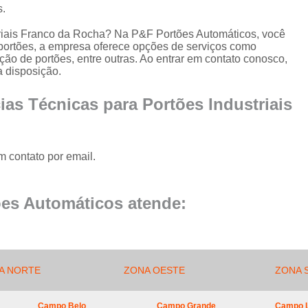
Conserto de Portão de Al
s.
Conserto 
triais Franco da Rocha? Na P&F Portões Automáticos, você
 portões, a empresa oferece opções de serviços como
Empresa de Manutenção
ção de portões, entre outras. Ao entrar em contato conosco,
a disposição.
Empresa de Manutenção de Portão
Empresa de Manutenção
ias Técnicas para Portões Industriais
Empresa de Manu
Empresa de Manutenç
m contato por email.
Empresa de Manut
Empresa de Manu
es Automáticos atende:
Empresa de Manu
Empresa de Manu
Empresa de Manutenç
A NORTE
ZONA OESTE
ZONA 
Empresa de Manut
Campo Belo
Campo Grande
Campo 