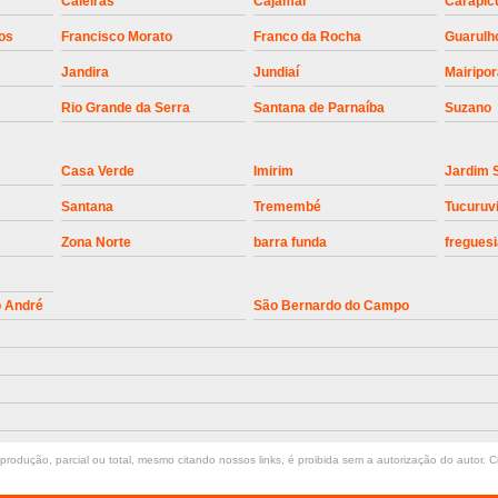
Caieiras
Cajamar
Carapic
Instalação de Motor de Portão Bascul
os
Francisco Morato
Franco da Rocha
Guarulh
Instalação de P
Jandira
Jundiaí
Mairipo
Instalação de Portão Automático 
Rio Grande da Serra
Santana de Parnaíba
Suzano
Instalação de Portão de Alum
Casa Verde
Imirim
Jardim 
Instalação de Portão Desliza
Santana
Tremembé
Tucuruv
Instalação de Portões Bascu
Zona Norte
barra funda
freguesi
Instalação de Trava Portão B
Conserto de Motor de Portã
o André
São Bernardo do Campo
Conserto Motor de Portão
Conse
Manutenção de Motor de
Manutenção em Motor de Portã
Manutenção Motor Portão Eletrônico
rodução, parcial ou total, mesmo citando nossos links, é proibida sem a autorização do autor. Cr
Manutenção de Portão