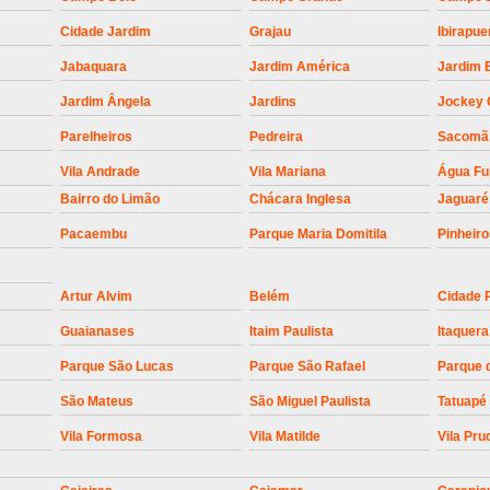
Empresa para Instalaç
Cidade Jardim
Grajau
Ibirapue
Empresa para Instalaç
Jabaquara
Jardim América
Jardim 
Empresa para Instalaçã
Jardim Ângela
Jardins
Jockey 
Empresa para Instalaç
Parelheiros
Pedreira
Sacomã
Empresa para Ins
Vila Andrade
Vila Mariana
Água F
Empresa para Inst
Bairro do Limão
Chácara Inglesa
Jaguaré
Empresa para Ins
Pacaembu
Parque Maria Domitila
Pinheir
Empresa para Ins
Artur Alvim
Belém
Cidade 
Empresa para Instalação de Trava Por
Guaianases
Itaim Paulista
Itaquera
Instalação de Motor de Portão
Parque São Lucas
Parque São Rafael
Parque 
Instalação de Motor em Portão
São Mateus
São Miguel Paulista
Tatuapé
Instalação de Motor para Portã
Vila Formosa
Vila Matilde
Vila Pru
Instalação de Motor Por
Instalação Motor Portão Bascul