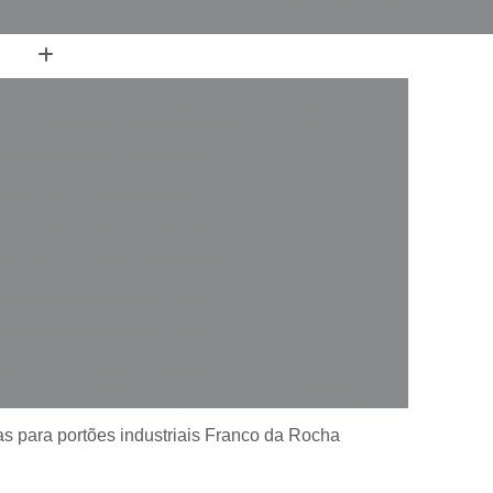
(11) 99516-0364
ren
Assistência Técnica de Portão Peccinin
PPA
Assistência Técnica de Portão Rossi
nica de Portões Automáticos
nica para Portão Industrial
ica para Portões Basculantes
nica para Portões de Fábrica
ica para Portões Deslizantes
ica para Portões Eletrônicos
votantes
Automatização de Portão Basculante
rer
Automatização de Portão de Garagem
as para portões industriais Franco da Rocha
slizante
Automatização de Portão Industrial