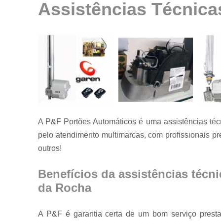
Assistências Técnica
Instalação de
motores para
portão
Instalação de
portões
Manutenção
de motores
Manutenção
de portões
A P&F Portões Automáticos é uma assistências téc
Manutenção
em portões
pelo atendimento multimarcas, com profissionais p
outros!
Motores
usados para
portão
Benefícios da assistências técni
Reparo de
da Rocha
portões
Serviço de
A P&F é garantia certa de um bom serviço prestad
conserto de