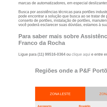
portões
marcas de automatizadores, em especial deslizante
Serviço de
Busca por assistências técnicas para portões indus
reparo em
pode encontrar a solução que busca ao se tratar de
portões
conserto de portões, instalação de portões, manuten
você poderá esclarecer suas dúvidas, estamos à su
Serviços de
solda em
Para saber mais sobre Assistênc
portões
Franco da Rocha
Trava
magnética de
segurança
Ligue para
(11) 99516-0364
ou
clique aqui
e entre e
para portões
Troca de cabo
Regiões onde a P&F Portõ
de aço de
portões
Troca de placa
central do
motor de
ZONA LESTE
ZON
portões
Troca de
Aeroporto
Brooklin