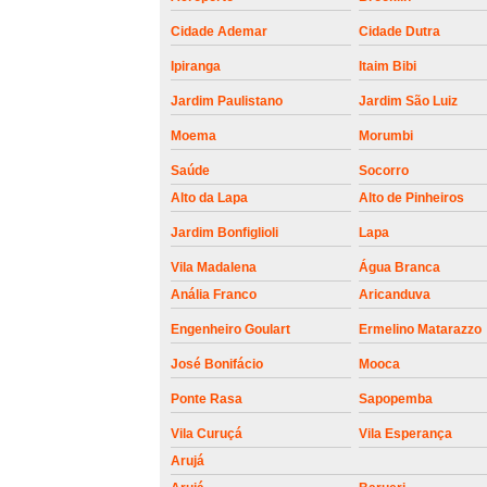
roldanas e
rolamento de
Cidade Ademar
Cidade Dutra
portões
Ipiranga
Itaim Bibi
Jardim Paulistano
Jardim São Luiz
Moema
Morumbi
Saúde
Socorro
Alto da Lapa
Alto de Pinheiros
Jardim Bonfiglioli
Lapa
Vila Madalena
Água Branca
Anália Franco
Aricanduva
Engenheiro Goulart
Ermelino Matarazzo
José Bonifácio
Mooca
Ponte Rasa
Sapopemba
Vila Curuçá
Vila Esperança
Arujá