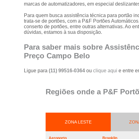
portões
marcas de automatizadores, em especial deslizante
Serviço de
Para quem busca assistência técnica para portão i
reparo em
trata-se de portões, com a P&F Portões Automáticos
portões
conserto de portões, entre outras alternativas. Ao e
dúvidas, estamos à sua disposição.
Serviços de
solda em
Para saber mais sobre Assistênc
portões
Preço Campo Belo
Trava
magnética de
segurança
Ligue para
(11) 99516-0364
ou
clique aqui
e entre e
para portões
Troca de cabo
Regiões onde a P&F Portõ
de aço de
portões
Troca de placa
central do
motor de
ZONA LESTE
ZON
portões
Troca de
Aeroporto
Brooklin