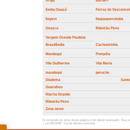
Arujá
Barueri
Embu Guaçú
Ferraz de Vasconcel
Itapevi
Itaquaquecetuba
Osasco
Ribeirão Pires
Vargem Grande Paulista
Brasilândia
Cachoeirinha
Mandaqui
Pompéia
Vila Guilherme
Vila Maria
mandaqui
peruche
Diadema
Sant
Guarulhos
Riacho Grande
Ribeirão Pires
Zona oeste
O conteúdo do texto desta página é de direito reservado. Sua rep
–
Lei 9610/98 - Lei de direitos autorais
.