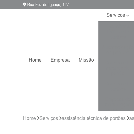
Rua Foz do Iguaçu, 127
Serviços
Assistência
técnica de
portões
Automatização
de portões
Home
Empresa
Missão
Conserto de
motores de
portão
Conserto de
portões
Empresa de
manutenção
de portões
Home
Serviços
assistência técnica de portões
as
Empresa para
instalação de
portões