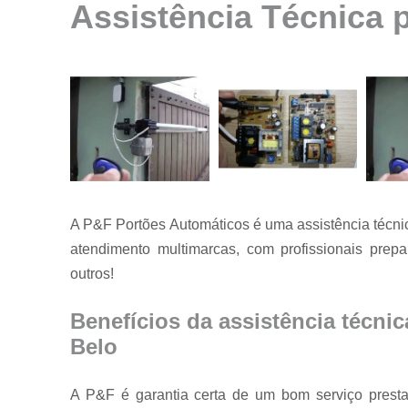
Assistência Técnica 
Instalação de
motores para
portão
Instalação de
portões
Manutenção
de motores
Manutenção
de portões
A P&F Portões Automáticos é uma assistência técni
Manutenção
em portões
atendimento multimarcas, com profissionais prep
outros!
Motores
usados para
portão
Benefícios da assistência técni
Reparo de
Belo
portões
Serviço de
A P&F é garantia certa de um bom serviço prestad
conserto de