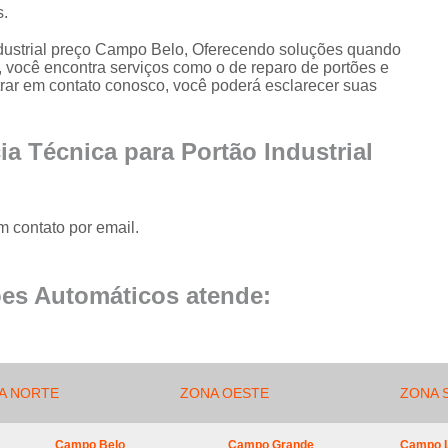
Conserto de Portão de Al
s.
Conserto 
ndustrial preço Campo Belo, Oferecendo soluções quando
, você encontra serviços como o de reparo de portões e
Empresa de Manutenção
ntrar em contato conosco, você poderá esclarecer suas
Empresa de Manutenção de Portão
Empresa de Manutenção
ia Técnica para Portão Industrial
Empresa de Manu
Empresa de Manutenç
m contato por email.
Empresa de Manut
Empresa de Manu
es Automáticos atende:
Empresa de Manu
Empresa de Manu
Empresa de Manutenç
A NORTE
ZONA OESTE
ZONA 
Empresa de Manut
Campo Belo
Campo Grande
Campo 