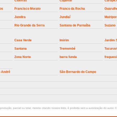
Caieiras
Cajamar
Carapic
Instalação de Motor de Portão Bascul
os
Francisco Morato
Franco da Rocha
Guarulh
Instalação de P
Jandira
Jundiaí
Mairipo
Instalação de Portão Automático 
Rio Grande da Serra
Santana de Parnaíba
Suzano
Instalação de Portão de Alum
Casa Verde
Imirim
Jardim 
Instalação de Portão Desliza
Santana
Tremembé
Tucuruv
Instalação de Portões Bascu
Zona Norte
barra funda
freguesi
Instalação de Trava Portão B
Conserto de Motor de Portã
o André
São Bernardo do Campo
Conserto Motor de Portão
Conse
Manutenção de Motor de
Manutenção em Motor de Portã
Manutenção Motor Portão Eletrônico
rodução, parcial ou total, mesmo citando nossos links, é proibida sem a autorização do autor. Cr
Manutenção de Portão