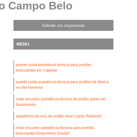
eço Campo Belo
Automatização de Portão Residencial
l
Automatização de Portões Deslizantes
Automatização para Portão de Correr
Solicite um orçamento
Consertar Motor de Portões Eletrônicos
MENU
 Basculante
Conserto de Motor Portão
trônico
Conserto Motor Elétrico Portão
quanto custa assistência técnica para portões
Conserto Motor Portão Automático
basculantes em Cajamar
lante
Conserto Motor Portão Eletrônico
quanto custa assistência técnica para portões de fábrica
Conserto de Motor de Portão Automático
na Vila Formosa
Conserto de Portão Automático
onde encontro assistência técnica de portão garen em
Guaianases
rtão Automático Basculante
assistência técnica de portão rossi Capão Redondo
o Automático Pivotante Duplo
onde encontro assistência técnica para portões
esidencial
Conserto de Portão Basculante
basculantes Engenheiro Goulart