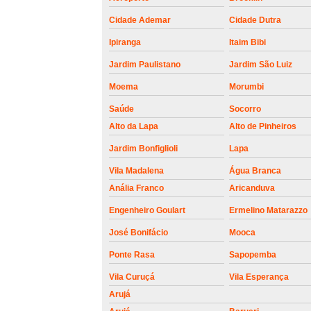
roldanas e
rolamento de
Cidade Ademar
Cidade Dutra
portões
Ipiranga
Itaim Bibi
Jardim Paulistano
Jardim São Luiz
Moema
Morumbi
Saúde
Socorro
Alto da Lapa
Alto de Pinheiros
Jardim Bonfiglioli
Lapa
Vila Madalena
Água Branca
Anália Franco
Aricanduva
Engenheiro Goulart
Ermelino Matarazzo
José Bonifácio
Mooca
Ponte Rasa
Sapopemba
Vila Curuçá
Vila Esperança
Arujá