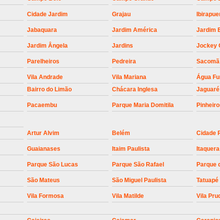
Empresa para Instalaç
Cidade Jardim
Grajau
Ibirapue
Empresa para Instalaç
Jabaquara
Jardim América
Jardim 
Empresa para Instalaçã
Jardim Ângela
Jardins
Jockey 
Empresa para Instalaç
Parelheiros
Pedreira
Sacomã
Empresa para Ins
Vila Andrade
Vila Mariana
Água F
Empresa para Inst
Bairro do Limão
Chácara Inglesa
Jaguaré
Empresa para Ins
Pacaembu
Parque Maria Domitila
Pinheir
Empresa para Ins
Artur Alvim
Belém
Cidade 
Empresa para Instalação de Trava Por
Guaianases
Itaim Paulista
Itaquera
Instalação de Motor de Portão
Parque São Lucas
Parque São Rafael
Parque 
Instalação de Motor em Portão
São Mateus
São Miguel Paulista
Tatuapé
Instalação de Motor para Portã
Vila Formosa
Vila Matilde
Vila Pru
Instalação de Motor Por
Instalação Motor Portão Bascul