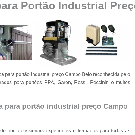
para Portão Industrial Pr
Automatização de Portão Ppa
Automatização de Portão Socia
Automatização para Portão
Automatizar Portão 2 Folhas
Conserto de Motor de Portão
Conserto de Motor Portão Ele
Conserto Motor Portão
ca para portão industrial preço Campo Belo reconhecida pelo
Conserto Motor Portão Bascu
arados para portões PPA, Garen, Rossi, Peccinin e muitos
Conserto Placa Motor de Portão
Conserto de Portão
ca para portão industrial preço Campo
Conserto de Po
Conserto de Portã
Conserto de Portão Automático R
o por profissionais experientes e treinados para todas as