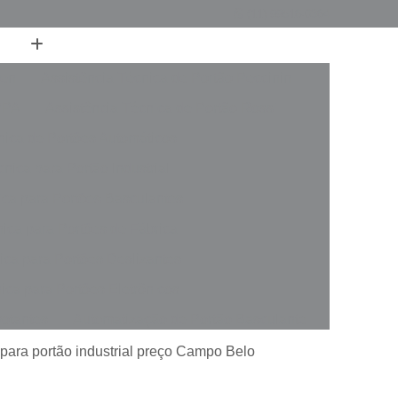
(11) 99516-0364
ren
Assistência Técnica de Portão Peccinin
PPA
Assistência Técnica de Portão Rossi
nica de Portões Automáticos
nica para Portão Industrial
ica para Portões Basculantes
nica para Portões de Fábrica
ica para Portões Deslizantes
ica para Portões Eletrônicos
votantes
Automatização de Portão Basculante
rer
Automatização de Portão de Garagem
 para portão industrial preço Campo Belo
slizante
Automatização de Portão Industrial