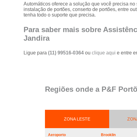
portões
Automáticos oferece a solução que você precisa no 
instalação de portões, conserto de portões, entre ou
Serviço de
tenha todo o suporte que precisa.
reparo em
portões
Para saber mais sobre Assistên
Serviços de
Jandira
solda em
portões
Ligue para
(11) 99516-0364
ou
clique aqui
e entre e
Trava
magnética de
segurança
para portões
Troca de cabo
Regiões onde a P&F Portõ
de aço de
portões
Troca de placa
central do
motor de
ZONA LESTE
ZON
portões
Troca de
Aeroporto
Brooklin