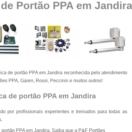
 de Portão PPA em Jandir
Automatização de Portão Ppa
Automatização de Portão Socia
Automatização para Portão
Automatizar Portão 2 Folhas
Conserto de Motor de Portão
Conserto de Motor Portão Ele
Conserto Motor Portão
nica de portão PPA em Jandira reconhecida pelo atendimento
Conserto Motor Portão Bascu
ões PPA, Garen, Rossi, Peccinin e muitos outros!
Conserto Placa Motor de Portão
Conserto de Portão
ica de portão PPA em Jandira
Conserto de Po
o por profissionais experientes e treinados para todas as
Conserto de Portã
s.
Conserto de Portão Automático R
de portão PPA em Jandira, Saiba que a P&F Portões