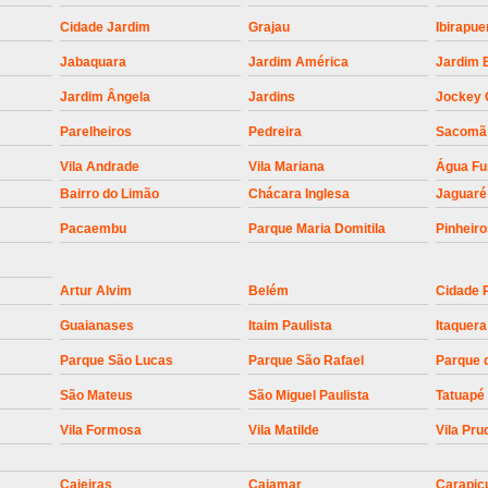
Empresa para Instalaç
Cidade Jardim
Grajau
Ibirapue
Empresa para Instalaç
Jabaquara
Jardim América
Jardim 
Empresa para Instalaçã
Jardim Ângela
Jardins
Jockey 
Empresa para Instalaç
Parelheiros
Pedreira
Sacomã
Empresa para Ins
Vila Andrade
Vila Mariana
Água F
Empresa para Inst
Bairro do Limão
Chácara Inglesa
Jaguaré
Empresa para Ins
Pacaembu
Parque Maria Domitila
Pinheir
Empresa para Ins
Artur Alvim
Belém
Cidade 
Empresa para Instalação de Trava Por
Guaianases
Itaim Paulista
Itaquera
Instalação de Motor de Portão
Parque São Lucas
Parque São Rafael
Parque 
Instalação de Motor em Portão
São Mateus
São Miguel Paulista
Tatuapé
Instalação de Motor para Portã
Vila Formosa
Vila Matilde
Vila Pru
Instalação de Motor Por
Instalação Motor Portão Bascul
Caieiras
Cajamar
Carapic