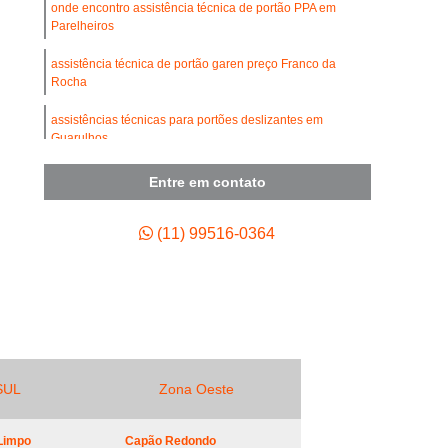
umínio
Conserto de Portão de Ferro
onde encontro assistência técnica de portão PPA em
Parelheiros
de Portão de Garagem
assistência técnica de portão garen preço Franco da
 de Motor para Portão Automático
Rocha
Empresa de Manutenção de Portão Automático
assistências técnicas para portões deslizantes em
Guarulhos
 de Portão Automático Industrial
tenção de Portão Basculante
onde encontro assistência técnica para portões de fábrica
Entre em contato
Parque São Rafael
ão de Portão de Aço de Enrolar
quanto custa assistência técnica de portão garen na Vila
(11) 99516-0364
enção de Portão de Alumínio
Prudente
tenção de Portão de Enrolar
tenção de Portão Deslizante
tenção de Portão Industrial
ão de Portão Portões de Garagem
SUL
Zona Oeste
enção para Portão Automático
Limpo
Capão Redondo