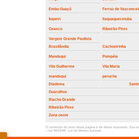
Embu Guaçú
Ferraz de Vasconcel
Itapevi
Itaquaquecetuba
Osasco
Ribeirão Pires
Vargem Grande Paulista
Brasilândia
Cachoeirinha
Mandaqui
Pompéia
Vila Guilherme
Vila Maria
mandaqui
peruche
Diadema
Sant
Guarulhos
Riacho Grande
Ribeirão Pires
Zona oeste
O conteúdo do texto desta página é de direito reservado. Sua rep
–
Lei 9610/98 - Lei de direitos autorais
.