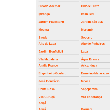
roldanas e
rolamento de
Cidade Ademar
Cidade Dutra
portões
Ipiranga
Itaim Bibi
Jardim Paulistano
Jardim São Luiz
Moema
Morumbi
Saúde
Socorro
Alto da Lapa
Alto de Pinheiros
Jardim Bonfiglioli
Lapa
Vila Madalena
Água Branca
Anália Franco
Aricanduva
Engenheiro Goulart
Ermelino Matarazzo
José Bonifácio
Mooca
Ponte Rasa
Sapopemba
Vila Curuçá
Vila Esperança
Arujá
Arujá
Barueri