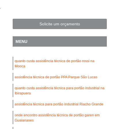
a
Automatização de Portão Residencial
l
Automatização de Portões Deslizantes
Automatização para Portão de Correr
Solicite um orçamento
Consertar Motor de Portões Eletrônicos
MENU
 Basculante
Conserto de Motor Portão
trônico
Conserto Motor Elétrico Portão
quanto custa assistência técnica de portão rossi na
Conserto Motor Portão Automático
Mooca
lante
Conserto Motor Portão Eletrônico
assistência técnica de portão PPA Parque São Lucas
Conserto de Motor de Portão Automático
quanto custa assistência técnica para portão industrial na
Conserto de Portão Automático
Ibirapuera
rtão Automático Basculante
assistência técnica para portão industrial Riacho Grande
o Automático Pivotante Duplo
onde encontro assistência técnica de portão garen em
Guaianases
esidencial
Conserto de Portão Basculante