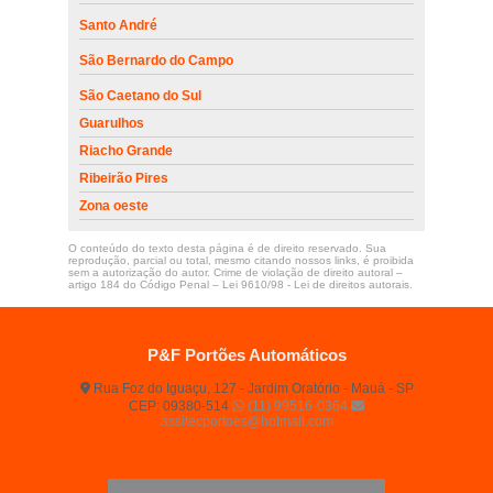
Santo André
São Bernardo do Campo
São Caetano do Sul
Guarulhos
Riacho Grande
Ribeirão Pires
Zona oeste
O conteúdo do texto desta página é de direito reservado. Sua
reprodução, parcial ou total, mesmo citando nossos links, é proibida
sem a autorização do autor. Crime de violação de direito autoral –
artigo 184 do Código Penal –
Lei 9610/98 - Lei de direitos autorais
.
P&F Portões Automáticos
Rua Foz do Iguaçu, 127 - Jardim Oratório - Mauá - SP
CEP: 09380-514
(11) 99516-0364
assitecportoes@hotmail.com