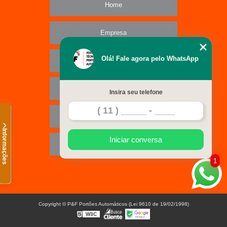
Home
Empresa
Olá! Fale agora pelo WhatsApp
Missão
Serviços
Insira seu telefone
Contato
Informações
Iniciar conversa
Mapa do site
1
Copyright © P&F Portões Automáticos (Lei 9610 de 19/02/1998)
W3C