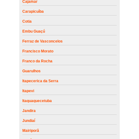
Cajamar
Carapicuíba
Cotia
Embu Guaçú
Ferraz de Vasconcelos
Francisco Morato
Franco da Rocha
Guarulhos
Itapecerica da Serra
Itapevi
Itaquaquecetuba
Jandira
Jundiaí
Mairiporã