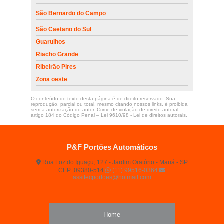
São Bernardo do Campo
São Caetano do Sul
Guarulhos
Riacho Grande
Ribeirão Pires
Zona oeste
O conteúdo do texto desta página é de direito reservado. Sua
reprodução, parcial ou total, mesmo citando nossos links, é proibida
sem a autorização do autor. Crime de violação de direito autoral –
artigo 184 do Código Penal –
Lei 9610/98 - Lei de direitos autorais
.
P&F Portões Automáticos
Rua Foz do Iguaçu, 127 - Jardim Oratório - Mauá - SP
CEP: 09380-514
(11) 99516-0364
assitecportoes@hotmail.com
Home