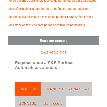
onde encontro assistência técnica de portão garen em Guaianases
assistência técnica para portões eletrônicos Jardim Paulistano
quanto custa assistência técnica de portão PPA na Anália Franco
assistências técnicas para portões deslizantes na Itaquera
Entre em contato
(11) 99516-0364
Regiões onde a P&F Portões
Automáticos atende:
ZONA LESTE
ZONA NORTE
ZONA OESTE
ZONA SUL
Zona Oeste