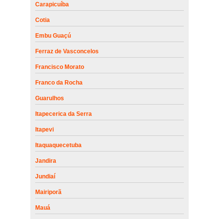
Carapicuíba
Cotia
Embu Guaçú
Ferraz de Vasconcelos
Francisco Morato
Franco da Rocha
Guarulhos
Itapecerica da Serra
Itapevi
Itaquaquecetuba
Jandira
Jundiaí
Mairiporã
Mauá