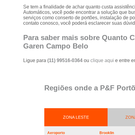
portões
Se tem a finalidade de achar quanto custa assistên
Automáticos, você pode encontrar a solução que bus
Serviço de
serviços como conserto de portões, instalação de po
reparo em
contato conosco, você poderá esclarecer suas dúvid
portões
Serviços de
Para saber mais sobre Quanto C
solda em
Garen Campo Belo
portões
Trava
Ligue para
(11) 99516-0364
ou
clique aqui
e entre e
magnética de
segurança
para portões
Troca de cabo
Regiões onde a P&F Portõ
de aço de
portões
Troca de placa
central do
motor de
ZONA LESTE
ZON
portões
Troca de
Aeroporto
Brooklin