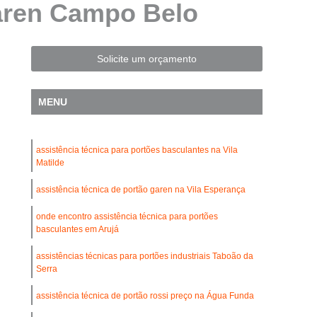
Garen Campo Belo
Automatização de Portão Residencial
l
Automatização de Portões Deslizantes
Automatização para Portão de Correr
Solicite um orçamento
Consertar Motor de Portões Eletrônicos
MENU
 Basculante
Conserto de Motor Portão
trônico
Conserto Motor Elétrico Portão
assistência técnica para portões basculantes na Vila
Conserto Motor Portão Automático
Matilde
lante
Conserto Motor Portão Eletrônico
assistência técnica de portão garen na Vila Esperança
Conserto de Motor de Portão Automático
onde encontro assistência técnica para portões
Conserto de Portão Automático
basculantes em Arujá
rtão Automático Basculante
assistências técnicas para portões industriais Taboão da
Serra
o Automático Pivotante Duplo
assistência técnica de portão rossi preço na Água Funda
esidencial
Conserto de Portão Basculante