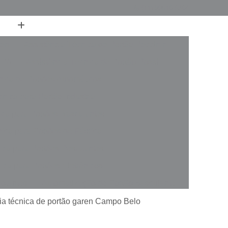
(11) 99516-0364
ren
Assistência Técnica de Portão Peccinin
PPA
Assistência Técnica de Portão Rossi
nica de Portões Automáticos
nica para Portão Industrial
ica para Portões Basculantes
nica para Portões de Fábrica
ica para Portões Deslizantes
ica para Portões Eletrônicos
votantes
Automatização de Portão Basculante
rer
Automatização de Portão de Garagem
cia técnica de portão garen Campo Belo
slizante
Automatização de Portão Industrial