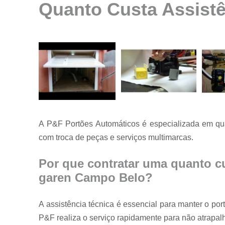
Quanto Custa Assist
Instalação de
motores para
portão
Instalação de
portões
Manutenção
de motores
Manutenção
de portões
A P&F Portões Automáticos é especializada em qua
Manutenção
em portões
com troca de peças e serviços multimarcas.
Motores
usados para
Por que contratar uma quanto cu
portão
garen Campo Belo?
Reparo de
portões
A assistência técnica é essencial para manter o p
Serviço de
P&F realiza o serviço rapidamente para não atrapalha
conserto de