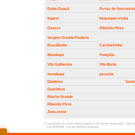
Embu Guaçú
Ferraz de Vasconcel
Itapevi
Itaquaquecetuba
Osasco
Ribeirão Pires
Vargem Grande Paulista
Brasilândia
Cachoeirinha
Mandaqui
Pompéia
Vila Guilherme
Vila Maria
mandaqui
peruche
Diadema
Sant
Guarulhos
Riacho Grande
Ribeirão Pires
Zona oeste
O conteúdo do texto desta página é de direito reservado. Sua rep
–
Lei 9610/98 - Lei de direitos autorais
.