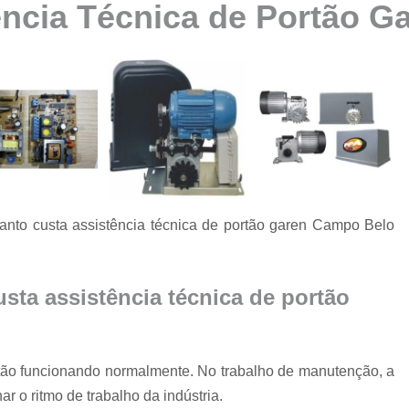
ência Técnica de Portão 
Automatização de Portão Ppa
Automatização de Portão Socia
Automatização para Portão
Automatizar Portão 2 Folhas
Conserto de Motor de Portão
Conserto de Motor Portão Ele
Conserto Motor Portão
nto custa assistência técnica de portão garen Campo Belo
Conserto Motor Portão Bascu
Conserto Placa Motor de Portão
Conserto de Portão
sta assistência técnica de portão
Conserto de Po
Conserto de Portã
ortão funcionando normalmente. No trabalho de manutenção, a
Conserto de Portão Automático R
r o ritmo de trabalho da indústria.