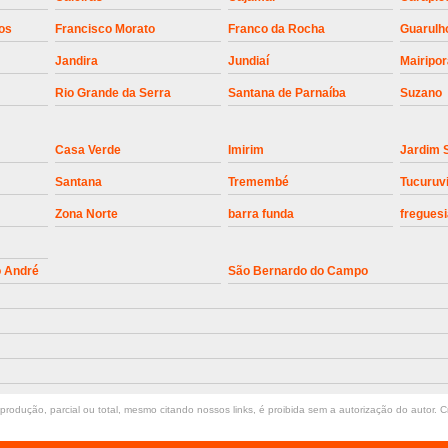
Instalação de Motor de Portão Bascul
os
Francisco Morato
Franco da Rocha
Guarulh
Jandira
Jundiaí
Mairipo
Instalação de P
Rio Grande da Serra
Santana de Parnaíba
Suzano
Instalação de Portão Automático 
Instalação de Portão de Alum
Casa Verde
Imirim
Jardim 
Instalação de Portão Desliza
Santana
Tremembé
Tucuruv
Instalação de Portões Bascu
Zona Norte
barra funda
freguesi
Instalação de Trava Portão B
Conserto de Motor de Portã
o André
São Bernardo do Campo
Conserto Motor de Portão
Conse
Manutenção de Motor de
Manutenção em Motor de Portã
Manutenção Motor Portão Eletrônico
rodução, parcial ou total, mesmo citando nossos links, é proibida sem a autorização do autor. Cr
Manutenção de Portão