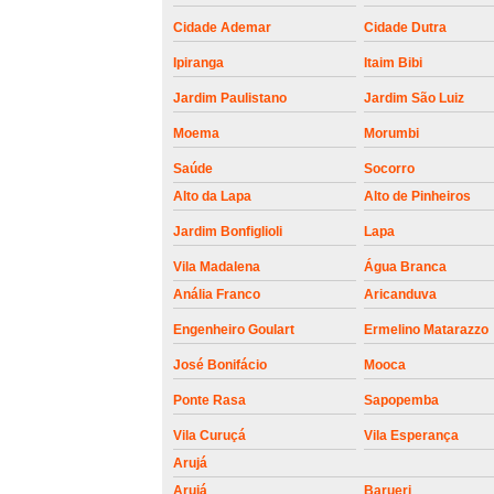
roldanas e
rolamento de
Cidade Ademar
Cidade Dutra
portões
Ipiranga
Itaim Bibi
Jardim Paulistano
Jardim São Luiz
Moema
Morumbi
Saúde
Socorro
Alto da Lapa
Alto de Pinheiros
Jardim Bonfiglioli
Lapa
Vila Madalena
Água Branca
Anália Franco
Aricanduva
Engenheiro Goulart
Ermelino Matarazzo
José Bonifácio
Mooca
Ponte Rasa
Sapopemba
Vila Curuçá
Vila Esperança
Arujá
Arujá
Barueri