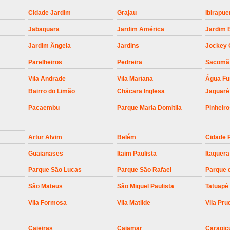
Empresa para Instalaç
Cidade Jardim
Grajau
Ibirapue
Empresa para Instalaç
Jabaquara
Jardim América
Jardim 
Empresa para Instalaçã
Jardim Ângela
Jardins
Jockey 
Empresa para Instalaç
Parelheiros
Pedreira
Sacomã
Empresa para Ins
Vila Andrade
Vila Mariana
Água F
Empresa para Inst
Bairro do Limão
Chácara Inglesa
Jaguaré
Empresa para Ins
Pacaembu
Parque Maria Domitila
Pinheir
Empresa para Ins
Artur Alvim
Belém
Cidade 
Empresa para Instalação de Trava Por
Guaianases
Itaim Paulista
Itaquera
Instalação de Motor de Portão
Parque São Lucas
Parque São Rafael
Parque 
Instalação de Motor em Portão
São Mateus
São Miguel Paulista
Tatuapé
Instalação de Motor para Portã
Vila Formosa
Vila Matilde
Vila Pru
Instalação de Motor Por
Instalação Motor Portão Bascul
Caieiras
Cajamar
Carapic