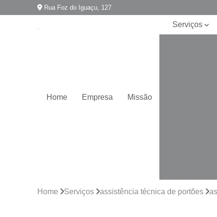
Rua Foz do Iguaçu, 127
Serviços
Assistência
técnica de
portões
Automatização
de portões
Home
Empresa
Missão
Conserto de
motores de
portão
Conserto de
portões
Empresa de
manutenção
de portões
Home
Serviços
assistência técnica de portões
as
Empresa para
instalação de
portões