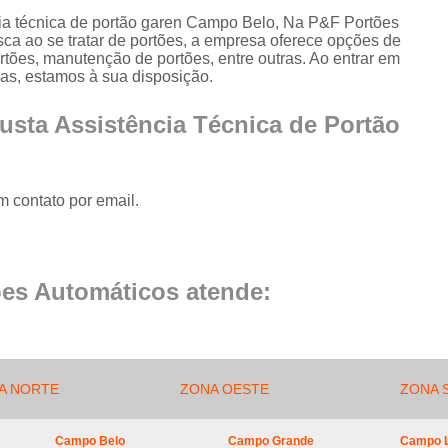
Conserto de Portão de Al
cia técnica de portão garen Campo Belo, Na P&F Portões
ca ao se tratar de portões, a empresa oferece opções de
Conserto 
rtões, manutenção de portões, entre outras. Ao entrar em
Empresa de Manutenção
as, estamos à sua disposição.
Empresa de Manutenção de Portão
usta Assistência Técnica de Portão
Empresa de Manutenção
Empresa de Manu
m contato por email.
Empresa de Manutenç
Empresa de Manut
Empresa de Manu
es Automáticos atende:
Empresa de Manu
Empresa de Manu
Empresa de Manutenç
A NORTE
ZONA OESTE
ZONA 
Empresa de Manut
Campo Belo
Campo Grande
Campo 