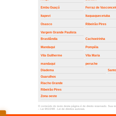
Embu Guaçú
Ferraz de Vasconcel
Itapevi
Itaquaquecetuba
Osasco
Ribeirão Pires
Vargem Grande Paulista
Brasilândia
Cachoeirinha
Mandaqui
Pompéia
Vila Guilherme
Vila Maria
mandaqui
peruche
Diadema
Sant
Guarulhos
Riacho Grande
Ribeirão Pires
Zona oeste
O conteúdo do texto desta página é de direito reservado. Sua rep
–
Lei 9610/98 - Lei de direitos autorais
.