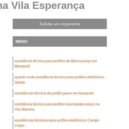
na Vila Esperança
Automatização de Portão Residencial
l
Automatização de Portões Deslizantes
Automatização para Portão de Correr
Solicite um orçamento
Consertar Motor de Portões Eletrônicos
MENU
 Basculante
Conserto de Motor Portão
trônico
Conserto Motor Elétrico Portão
assistência técnica para portões de fábrica preço em
Conserto Motor Portão Automático
Mairiporã
lante
Conserto Motor Portão Eletrônico
quanto custa assistência técnica para portões eletrônicos
Conserto de Motor de Portão Automático
Saúde
Conserto de Portão Automático
assistências técnica de portão garen em Aeroporto
rtão Automático Basculante
assistência técnica para portões basculantes preço na
Vila Mariana
o Automático Pivotante Duplo
assistências técnicas para portões eletrônicos Campo
esidencial
Conserto de Portão Basculante
Limpo