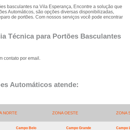
Conserto de Portão de Al
tões basculantes na Vila Esperança, Encontre a solução que
ões Automáticos, são opções diversas disponibilizadas,
Conserto 
reparo de portões. Com nossos serviços você pode encontrar
Empresa de Manutenção
Empresa de Manutenção de Portão
ia Técnica para Portões Basculantes
Empresa de Manutenção
Empresa de Manu
m contato por email.
Empresa de Manutenç
Empresa de Manut
Empresa de Manu
es Automáticos atende:
Empresa de Manu
Empresa de Manu
Empresa de Manutenç
A NORTE
ZONA OESTE
ZONA 
Empresa de Manut
Campo Belo
Campo Grande
Campo 