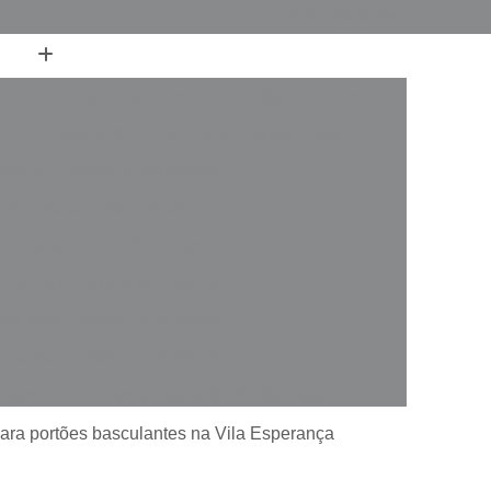
(11) 99516-0364
ren
Assistência Técnica de Portão Peccinin
PPA
Assistência Técnica de Portão Rossi
nica de Portões Automáticos
nica para Portão Industrial
ica para Portões Basculantes
nica para Portões de Fábrica
ica para Portões Deslizantes
ica para Portões Eletrônicos
votantes
Automatização de Portão Basculante
rer
Automatização de Portão de Garagem
para portões basculantes na Vila Esperança
slizante
Automatização de Portão Industrial