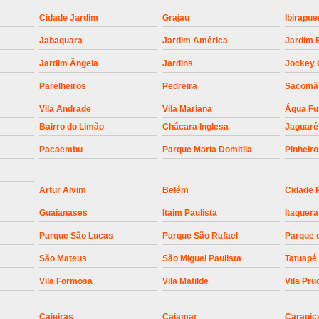
Empresa para Instalaç
Cidade Jardim
Grajau
Ibirapue
Empresa para Instalaç
Jabaquara
Jardim América
Jardim 
Empresa para Instalaçã
Jardim Ângela
Jardins
Jockey 
Empresa para Instalaç
Parelheiros
Pedreira
Sacomã
Empresa para Ins
Vila Andrade
Vila Mariana
Água F
Empresa para Inst
Bairro do Limão
Chácara Inglesa
Jaguaré
Empresa para Ins
Pacaembu
Parque Maria Domitila
Pinheir
Empresa para Ins
Artur Alvim
Belém
Cidade 
Empresa para Instalação de Trava Por
Guaianases
Itaim Paulista
Itaquera
Instalação de Motor de Portão
Parque São Lucas
Parque São Rafael
Parque 
Instalação de Motor em Portão
São Mateus
São Miguel Paulista
Tatuapé
Instalação de Motor para Portã
Vila Formosa
Vila Matilde
Vila Pru
Instalação de Motor Por
Instalação Motor Portão Bascul
Caieiras
Cajamar
Carapic