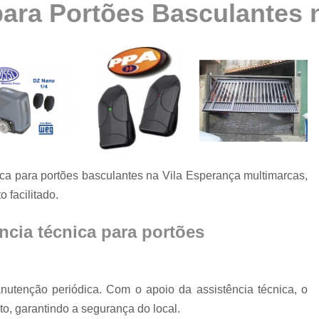
para Portões Basculantes 
Automatização de Portão Ppa
Automatização de Portão Socia
Automatização para Portão
Automatizar Portão 2 Folhas
Conserto de Motor de Portão
Conserto de Motor Portão Ele
Conserto Motor Portão
ca para portões basculantes na Vila Esperança multimarcas,
Conserto Motor Portão Bascu
 facilitado.
Conserto Placa Motor de Portão
Conserto de Portão
ncia técnica para portões
Conserto de Po
Conserto de Portã
utenção periódica. Com o apoio da assistência técnica, o
Conserto de Portão Automático R
o, garantindo a segurança do local.