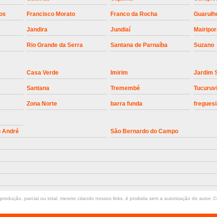
Instalação de Motor de Portão Bascul
os
Francisco Morato
Franco da Rocha
Guarulh
Jandira
Jundiaí
Mairipo
Instalação de P
Rio Grande da Serra
Santana de Parnaíba
Suzano
Instalação de Portão Automático 
Instalação de Portão de Alum
Casa Verde
Imirim
Jardim 
Instalação de Portão Desliza
Santana
Tremembé
Tucuruv
Instalação de Portões Bascu
Zona Norte
barra funda
freguesi
Instalação de Trava Portão B
Conserto de Motor de Portã
o André
São Bernardo do Campo
Conserto Motor de Portão
Conse
Manutenção de Motor de
Manutenção em Motor de Portã
Manutenção Motor Portão Eletrônico
rodução, parcial ou total, mesmo citando nossos links, é proibida sem a autorização do autor. Cr
Manutenção de Portão