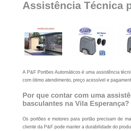
Assistência Técnica 
Instalação de
motores para
portão
Instalação de
portões
Manutenção
de motores
Manutenção
de portões
A P&F Portões Automáticos é uma assistência técni
Manutenção
em portões
com ótimo atendimento, preço acessível e pagamento
Motores
usados para
Por que contar com uma assistê
portão
basculantes na Vila Esperança?
Reparo de
portões
Os portões e motores para portão precisam de man
Serviço de
cliente da P&F pode manter a durabilidade do produt
conserto de