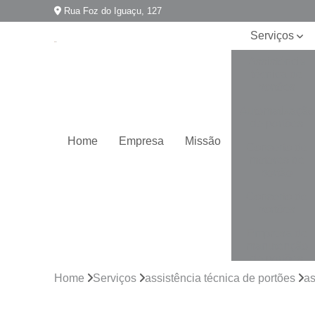
Rua Foz do Iguaçu, 127
Serviços
Assistência
técnica de
portões
Automatização
de portões
Home
Empresa
Missão
Conserto de
motores de
portão
Conserto de
portões
Empresa de
manutenção
de portões
Home
Serviços
assistência técnica de portões
as
Empresa para
instalação de
portões