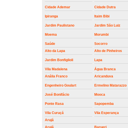
roldanas e
rolamento de
Cidade Ademar
Cidade Dutra
portões
Ipiranga
Itaim Bibi
Jardim Paulistano
Jardim São Luiz
Moema
Morumbi
Saúde
Socorro
Alto da Lapa
Alto de Pinheiros
Jardim Bonfiglioli
Lapa
Vila Madalena
Água Branca
Anália Franco
Aricanduva
Engenheiro Goulart
Ermelino Matarazzo
José Bonifácio
Mooca
Ponte Rasa
Sapopemba
Vila Curuçá
Vila Esperança
Arujá
Arujá
Barueri