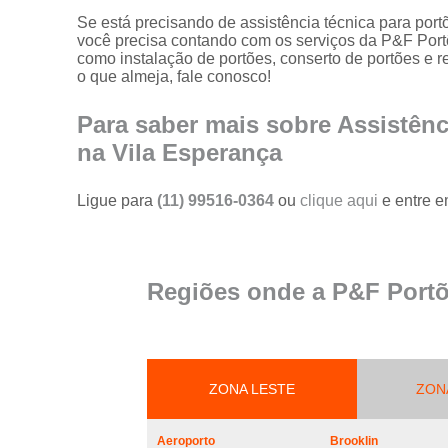
portões
Se está precisando de assistência técnica para por
você precisa contando com os serviços da P&F Port
Serviço de
como instalação de portões, conserto de portões e 
reparo em
o que almeja, fale conosco!
portões
Serviços de
Para saber mais sobre Assistênc
solda em
na Vila Esperança
portões
Trava
Ligue para
(11) 99516-0364
ou
clique aqui
e entre e
magnética de
segurança
para portões
Troca de cabo
Regiões onde a P&F Portõ
de aço de
portões
Troca de placa
central do
motor de
ZONA LESTE
ZON
portões
Troca de
Aeroporto
Brooklin