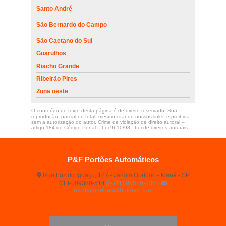
Santo André
São Bernardo do Campo
São Caetano do Sul
Guarulhos
Riacho Grande
Ribeirão Pires
Zona oeste
O conteúdo do texto desta página é de direito reservado. Sua
reprodução, parcial ou total, mesmo citando nossos links, é proibida
sem a autorização do autor. Crime de violação de direito autoral –
artigo 184 do Código Penal –
Lei 9610/98 - Lei de direitos autorais
.
P&F Portões Automáticos
Rua Foz do Iguaçu, 127 - Jardim Oratório - Mauá - SP
CEP: 09380-514
(11) 99516-0364
assitecportoes@hotmail.com