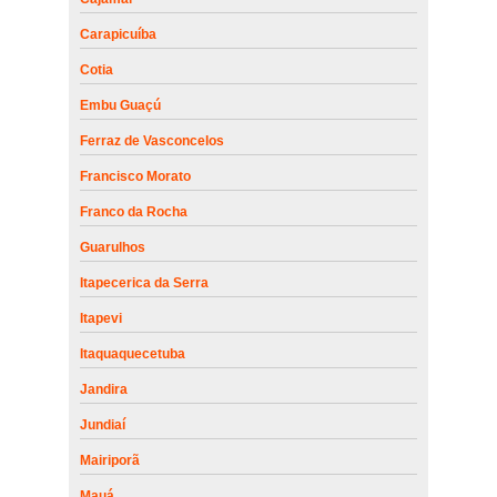
Carapicuíba
Cotia
Embu Guaçú
Ferraz de Vasconcelos
Francisco Morato
Franco da Rocha
Guarulhos
Itapecerica da Serra
Itapevi
Itaquaquecetuba
Jandira
Jundiaí
Mairiporã
Mauá