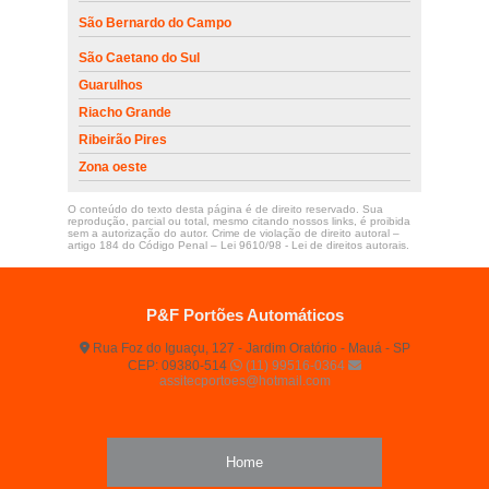
São Bernardo do Campo
São Caetano do Sul
Guarulhos
Riacho Grande
Ribeirão Pires
Zona oeste
O conteúdo do texto desta página é de direito reservado. Sua
reprodução, parcial ou total, mesmo citando nossos links, é proibida
sem a autorização do autor. Crime de violação de direito autoral –
artigo 184 do Código Penal –
Lei 9610/98 - Lei de direitos autorais
.
P&F Portões Automáticos
Rua Foz do Iguaçu, 127 - Jardim Oratório - Mauá - SP
CEP: 09380-514
(11) 99516-0364
assitecportoes@hotmail.com
Home