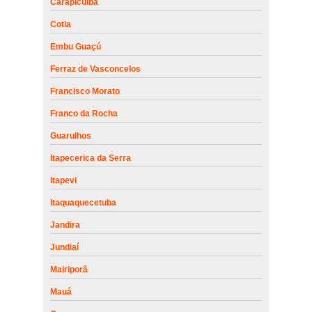
Carapicuíba
Cotia
Embu Guaçú
Ferraz de Vasconcelos
Francisco Morato
Franco da Rocha
Guarulhos
Itapecerica da Serra
Itapevi
Itaquaquecetuba
Jandira
Jundiaí
Mairiporã
Mauá