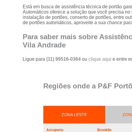
portões
Está em busca de assistência técnica de portão ga
Automáticos oferece a solução que você precisa no 
Serviço de
instalação de portões, conserto de portões, entre o
reparo em
de portões automáticos, aproveite a sua chance para
portões
Serviços de
Para saber mais sobre Assistên
solda em
Vila Andrade
portões
Trava
Ligue para
(11) 99516-0364
ou
clique aqui
e entre e
magnética de
segurança
para portões
Troca de cabo
Regiões onde a P&F Portõ
de aço de
portões
Troca de placa
central do
motor de
ZONA LESTE
ZON
portões
Troca de
Aeroporto
Brooklin