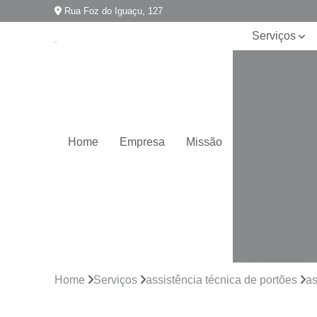
Rua Foz do Iguaçu, 127
Serviços
Assistência
técnica de
portões
Automatização
de portões
Home
Empresa
Missão
Conserto de
motores de
portão
Conserto de
portões
Empresa de
manutenção
de portões
Home
Serviços
assistência técnica de portões
as
Empresa para
instalação de
portões