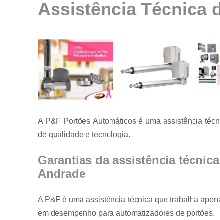
Assistência Técnica 
Instalação de
motores para
portão
Instalação de
portões
Manutenção
de motores
Manutenção
de portões
A P&F Portões Automáticos é uma assistência técn
Manutenção
em portões
de qualidade e tecnologia.
Motores
usados para
Garantias da assistência técnica
portão
Andrade
Reparo de
portões
A P&F é uma assistência técnica que trabalha apena
Serviço de
em desempenho para automatizadores de portões.
conserto de