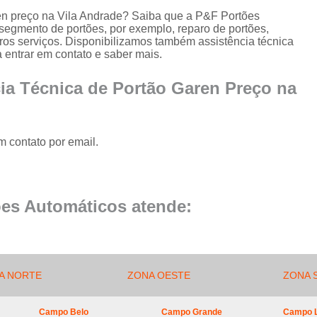
Conserto de Portão de Al
ren preço na Vila Andrade? Saiba que a P&F Portões
segmento de portões, por exemplo, reparo de portões,
Conserto 
utros serviços. Disponibilizamos também assistência técnica
Empresa de Manutenção
 entrar em contato e saber mais.
Empresa de Manutenção de Portão
cia Técnica de Portão Garen Preço na
Empresa de Manutenção
Empresa de Manu
m contato por email.
Empresa de Manutenç
Empresa de Manut
Empresa de Manu
es Automáticos atende:
Empresa de Manu
Empresa de Manu
Empresa de Manutenç
A NORTE
ZONA OESTE
ZONA 
Empresa de Manut
Campo Belo
Campo Grande
Campo 