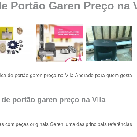
de Portão Garen Preço na 
Automatização de Portão Ppa
Automatização de Portão Socia
Automatização para Portão
Automatizar Portão 2 Folhas
Conserto de Motor de Portão
Conserto de Motor Portão Ele
Conserto Motor Portão
ica de portão garen preço na Vila Andrade para quem gosta
Conserto Motor Portão Bascu
Conserto Placa Motor de Portão
Conserto de Portão
 de portão garen preço na Vila
Conserto de Po
Conserto de Portã
s com peças originais Garen, uma das principais referências
Conserto de Portão Automático R