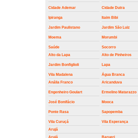
roldanas e
rolamento de
Cidade Ademar
Cidade Dutra
portões
Ipiranga
Itaim Bibi
Jardim Paulistano
Jardim São Luiz
Moema
Morumbi
Saúde
Socorro
Alto da Lapa
Alto de Pinheiros
Jardim Bonfiglioli
Lapa
Vila Madalena
Água Branca
Anália Franco
Aricanduva
Engenheiro Goulart
Ermelino Matarazzo
José Bonifácio
Mooca
Ponte Rasa
Sapopemba
Vila Curuçá
Vila Esperança
Arujá
Arujá
Barueri