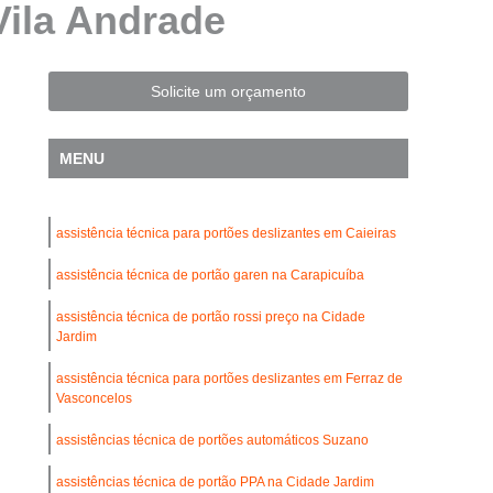
Vila Andrade
Automatização de Portão Residencial
l
Automatização de Portões Deslizantes
Automatização para Portão de Correr
Solicite um orçamento
Consertar Motor de Portões Eletrônicos
MENU
 Basculante
Conserto de Motor Portão
trônico
Conserto Motor Elétrico Portão
assistência técnica para portões deslizantes em Caieiras
Conserto Motor Portão Automático
lante
assistência técnica de portão garen na Carapicuíba
Conserto Motor Portão Eletrônico
Conserto de Motor de Portão Automático
assistência técnica de portão rossi preço na Cidade
Jardim
Conserto de Portão Automático
assistência técnica para portões deslizantes em Ferraz de
rtão Automático Basculante
Vasconcelos
o Automático Pivotante Duplo
assistências técnica de portões automáticos Suzano
esidencial
Conserto de Portão Basculante
assistências técnica de portão PPA na Cidade Jardim