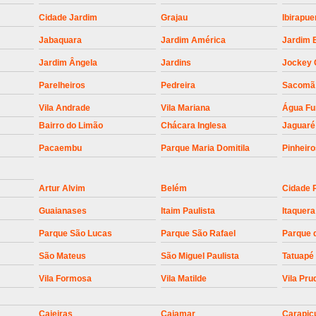
Empresa para Instalaç
Cidade Jardim
Grajau
Ibirapue
Empresa para Instalaç
Jabaquara
Jardim América
Jardim 
Empresa para Instalaçã
Jardim Ângela
Jardins
Jockey 
Empresa para Instalaç
Parelheiros
Pedreira
Sacomã
Empresa para Ins
Vila Andrade
Vila Mariana
Água F
Empresa para Inst
Bairro do Limão
Chácara Inglesa
Jaguaré
Empresa para Ins
Pacaembu
Parque Maria Domitila
Pinheir
Empresa para Ins
Artur Alvim
Belém
Cidade 
Empresa para Instalação de Trava Por
Guaianases
Itaim Paulista
Itaquera
Instalação de Motor de Portão
Parque São Lucas
Parque São Rafael
Parque 
Instalação de Motor em Portão
São Mateus
São Miguel Paulista
Tatuapé
Instalação de Motor para Portã
Vila Formosa
Vila Matilde
Vila Pru
Instalação de Motor Por
Instalação Motor Portão Bascul
Caieiras
Cajamar
Carapic