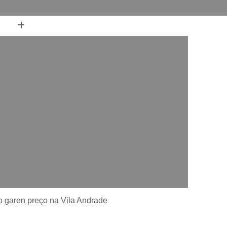
(11) 99516-0364
ren
Assistência Técnica de Portão Peccinin
PPA
Assistência Técnica de Portão Rossi
nica de Portões Automáticos
nica para Portão Industrial
ica para Portões Basculantes
nica para Portões de Fábrica
ica para Portões Deslizantes
ica para Portões Eletrônicos
votantes
Automatização de Portão Basculante
rer
Automatização de Portão de Garagem
ão garen preço na Vila Andrade
slizante
Automatização de Portão Industrial