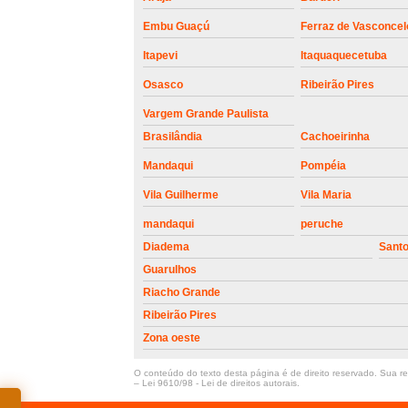
Embu Guaçú
Ferraz de Vasconcel
Itapevi
Itaquaquecetuba
Osasco
Ribeirão Pires
Vargem Grande Paulista
Brasilândia
Cachoeirinha
Mandaqui
Pompéia
Vila Guilherme
Vila Maria
mandaqui
peruche
Diadema
Sant
Guarulhos
Riacho Grande
Ribeirão Pires
Zona oeste
O conteúdo do texto desta página é de direito reservado. Sua rep
–
Lei 9610/98 - Lei de direitos autorais
.