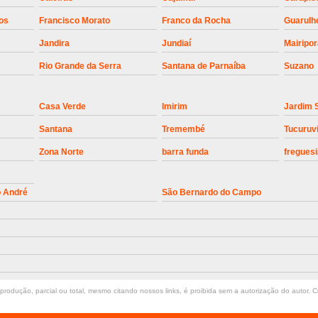
Instalação de Motor de Portão Bascul
os
Francisco Morato
Franco da Rocha
Guarulh
Jandira
Jundiaí
Mairipo
Instalação de P
Rio Grande da Serra
Santana de Parnaíba
Suzano
Instalação de Portão Automático 
Instalação de Portão de Alum
Casa Verde
Imirim
Jardim 
Instalação de Portão Desliza
Santana
Tremembé
Tucuruv
Instalação de Portões Bascu
Zona Norte
barra funda
freguesi
Instalação de Trava Portão B
Conserto de Motor de Portã
o André
São Bernardo do Campo
Conserto Motor de Portão
Conse
Manutenção de Motor de
Manutenção em Motor de Portã
Manutenção Motor Portão Eletrônico
rodução, parcial ou total, mesmo citando nossos links, é proibida sem a autorização do autor. Cr
Manutenção de Portão