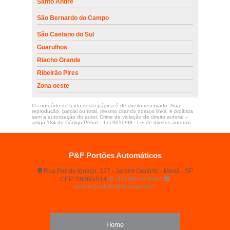
Santo André
São Bernardo do Campo
São Caetano do Sul
Guarulhos
Riacho Grande
Ribeirão Pires
Zona oeste
O conteúdo do texto desta página é de direito reservado. Sua
reprodução, parcial ou total, mesmo citando nossos links, é proibida
sem a autorização do autor. Crime de violação de direito autoral –
artigo 184 do Código Penal –
Lei 9610/98 - Lei de direitos autorais
.
P&F Portões Automáticos
Rua Foz do Iguaçu, 127 - Jardim Oratório - Mauá - SP
CEP: 09380-514
(11) 99516-0364
assitecportoes@hotmail.com
Home