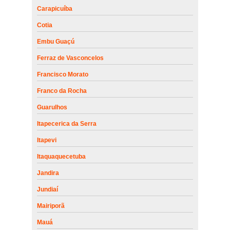
Carapicuíba
Cotia
Embu Guaçú
Ferraz de Vasconcelos
Francisco Morato
Franco da Rocha
Guarulhos
Itapecerica da Serra
Itapevi
Itaquaquecetuba
Jandira
Jundiaí
Mairiporã
Mauá