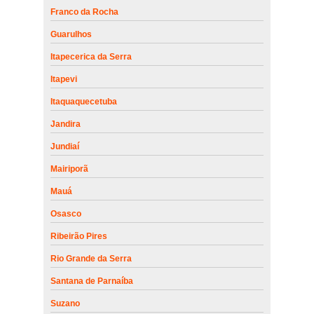
Franco da Rocha
Guarulhos
Itapecerica da Serra
Itapevi
Itaquaquecetuba
Jandira
Jundiaí
Mairiporã
Mauá
Osasco
Ribeirão Pires
Rio Grande da Serra
Santana de Parnaíba
Suzano