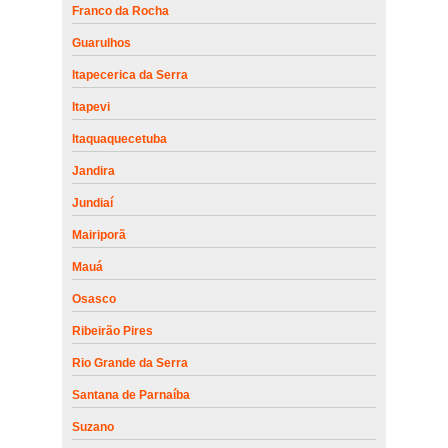
Franco da Rocha
Guarulhos
Itapecerica da Serra
Itapevi
Itaquaquecetuba
Jandira
Jundiaí
Mairiporã
Mauá
Osasco
Ribeirão Pires
Rio Grande da Serra
Santana de Parnaíba
Suzano