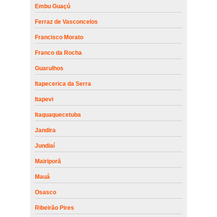
Embu Guaçú
Ferraz de Vasconcelos
Francisco Morato
Franco da Rocha
Guarulhos
Itapecerica da Serra
Itapevi
Itaquaquecetuba
Jandira
Jundiaí
Mairiporã
Mauá
Osasco
Ribeirão Pires