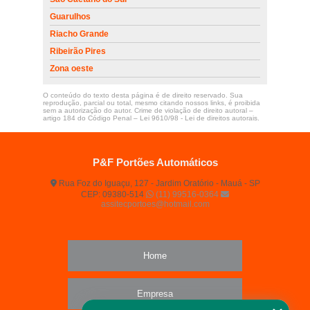
Guarulhos
Riacho Grande
Ribeirão Pires
Zona oeste
O conteúdo do texto desta página é de direito reservado. Sua
reprodução, parcial ou total, mesmo citando nossos links, é proibida
sem a autorização do autor. Crime de violação de direito autoral –
artigo 184 do Código Penal –
Lei 9610/98 - Lei de direitos autorais
.
P&F Portões Automáticos
Rua Foz do Iguaçu, 127 - Jardim Oratório - Mauá - SP
CEP: 09380-514
(11) 99516-0364
assitecportoes@hotmail.com
Home
Empresa