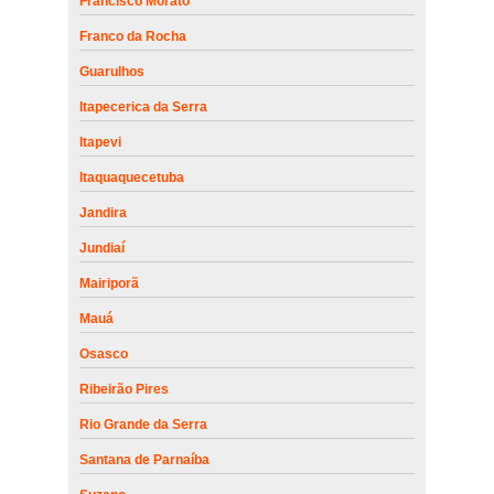
Francisco Morato
Franco da Rocha
Guarulhos
Itapecerica da Serra
Itapevi
Itaquaquecetuba
Jandira
Jundiaí
Mairiporã
Mauá
Osasco
Ribeirão Pires
Rio Grande da Serra
Santana de Parnaíba