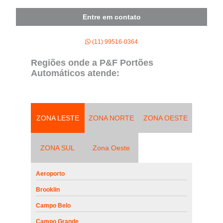
Itaquera
Entre em contato
(11) 99516-0364
Regiões onde a P&F Portões
Automáticos atende:
ZONA LESTE
ZONA NORTE
ZONA OESTE
ZONA SUL
Zona Oeste
Aeroporto
Brooklin
Campo Belo
Campo Grande