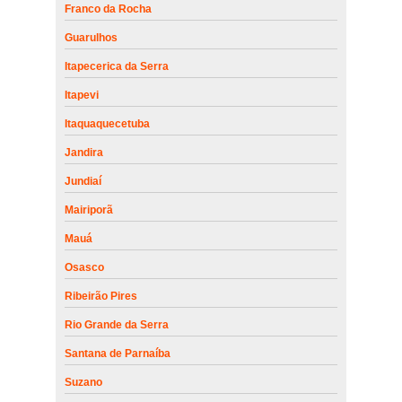
Franco da Rocha
Guarulhos
Itapecerica da Serra
Itapevi
Itaquaquecetuba
Jandira
Jundiaí
Mairiporã
Mauá
Osasco
Ribeirão Pires
Rio Grande da Serra
Santana de Parnaíba
Suzano