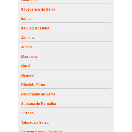
Itapecerica da Serra
Itapevi
Itaquaquecetuba
Jandira
Jundiaí
Mairiporã
Mauá
Osasco
Ribeirão Pires
Rio Grande da Serra
Santana de Parnaíba
Suzano
Taboão da Serra
Vargem Grande Paulista