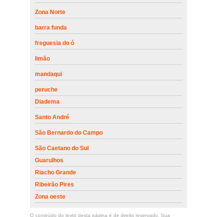
Zona Norte
barra funda
freguesia do ó
limão
mandaqui
peruche
Diadema
Santo André
São Bernardo do Campo
São Caetano do Sul
Guarulhos
Riacho Grande
Ribeirão Pires
Zona oeste
O conteúdo do texto desta página é de direito reservado. Sua