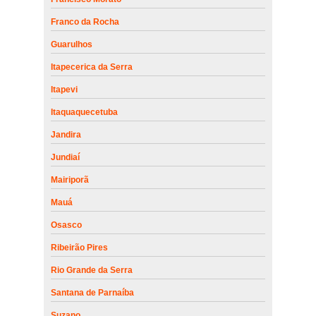
Franco da Rocha
Guarulhos
Itapecerica da Serra
Itapevi
Itaquaquecetuba
Jandira
Jundiaí
Mairiporã
Mauá
Osasco
Ribeirão Pires
Rio Grande da Serra
Santana de Parnaíba
Suzano