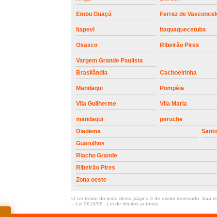
Embu Guaçú
Ferraz de Vasconcel
Itapevi
Itaquaquecetuba
Osasco
Ribeirão Pires
Vargem Grande Paulista
Brasilândia
Cachoeirinha
Mandaqui
Pompéia
Vila Guilherme
Vila Maria
mandaqui
peruche
Diadema
Sant
Guarulhos
Riacho Grande
Ribeirão Pires
Zona oeste
O conteúdo do texto desta página é de direito reservado. Sua rep
–
Lei 9610/98 - Lei de direitos autorais
.