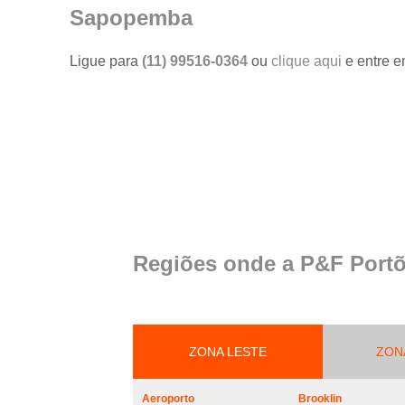
portões
Sapopemba
Serviço de
reparo em
Ligue para
(11) 99516-0364
ou
clique aqui
e entre e
portões
Serviços de
solda em
portões
Trava
magnética de
segurança
para portões
Troca de cabo
Regiões onde a P&F Portõ
de aço de
portões
Troca de placa
central do
motor de
ZONA LESTE
ZON
portões
Troca de
Aeroporto
Brooklin