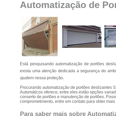
Automatização de Po
Instalação de
motores para
portão
Instalação de
portões
Manutenção
de motores
Manutenção
de portões
Está pesquisando automatização de portões desl
Manutenção
em portões
exista uma atenção dedicada a segurança do ambie
ajudem nessa proteção.
Motores
usados para
Procurando automatização de portões deslizantes
portão
Automáticos oferece, entre eles estão opções varia
Reparo de
conserto de portões e manutenção de portões. Poss
portões
comprometimento, entre em contato para obter mais
Serviço de
Para saber mais sobre Automati
conserto de