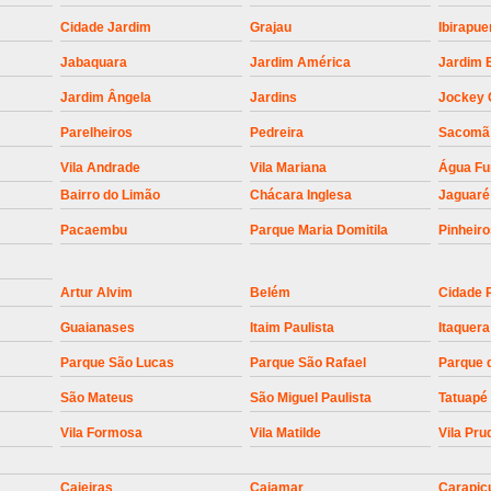
Empresa para Instalaç
Cidade Jardim
Grajau
Ibirapue
Empresa para Instalaç
Jabaquara
Jardim América
Jardim 
Empresa para Instalaçã
Jardim Ângela
Jardins
Jockey 
Empresa para Instalaç
Parelheiros
Pedreira
Sacomã
Empresa para Ins
Vila Andrade
Vila Mariana
Água F
Empresa para Inst
Bairro do Limão
Chácara Inglesa
Jaguaré
Empresa para Ins
Pacaembu
Parque Maria Domitila
Pinheir
Empresa para Ins
Artur Alvim
Belém
Cidade 
Empresa para Instalação de Trava Por
Guaianases
Itaim Paulista
Itaquera
Instalação de Motor de Portão
Parque São Lucas
Parque São Rafael
Parque 
Instalação de Motor em Portão
São Mateus
São Miguel Paulista
Tatuapé
Instalação de Motor para Portã
Vila Formosa
Vila Matilde
Vila Pru
Instalação de Motor Por
Instalação Motor Portão Bascul
Caieiras
Cajamar
Carapic