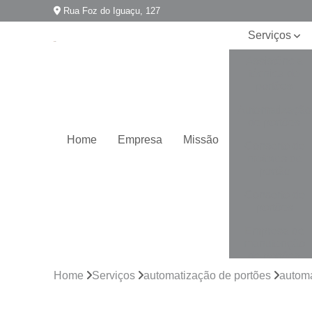
Rua Foz do Iguaçu, 127
Serviços
Assistência
técnica de
portões
Automatização
de portões
Home
Empresa
Missão
Conserto de
motores de
portão
Conserto de
portões
Empresa de
manutenção
de portões
Home
Serviços
automatização de portões
automa
Empresa para
instalação de
portões