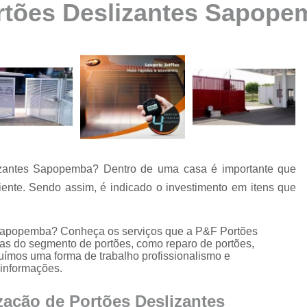
rtões Deslizantes Sapope
Automatização de Portão Ppa
Automatização de Portão Socia
Automatização para Portão
Automatizar Portão 2 Folhas
Conserto de Motor de Portão
Conserto de Motor Portão Ele
Conserto Motor Portão
izantes Sapopemba? Dentro de uma casa é importante que
Conserto Motor Portão Bascu
nte. Sendo assim, é indicado o investimento em itens que
Conserto Placa Motor de Portão
Conserto de Portão
 Sapopemba? Conheça os serviços que a P&F Portões
Conserto de Po
das do segmento de portões, como reparo de portões,
uímos uma forma de trabalho profissionalismo e
Conserto de Portã
 informações.
Conserto de Portão Automático R
zação de Portões Deslizantes