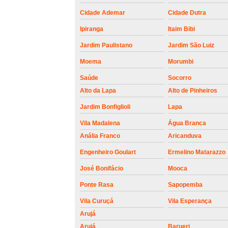
roldanas e
rolamento de
Cidade Ademar
Cidade Dutra
portões
Ipiranga
Itaim Bibi
Jardim Paulistano
Jardim São Luiz
Moema
Morumbi
Saúde
Socorro
Alto da Lapa
Alto de Pinheiros
Jardim Bonfiglioli
Lapa
Vila Madalena
Água Branca
Anália Franco
Aricanduva
Engenheiro Goulart
Ermelino Matarazzo
José Bonifácio
Mooca
Ponte Rasa
Sapopemba
Vila Curuçá
Vila Esperança
Arujá
Arujá
Barueri