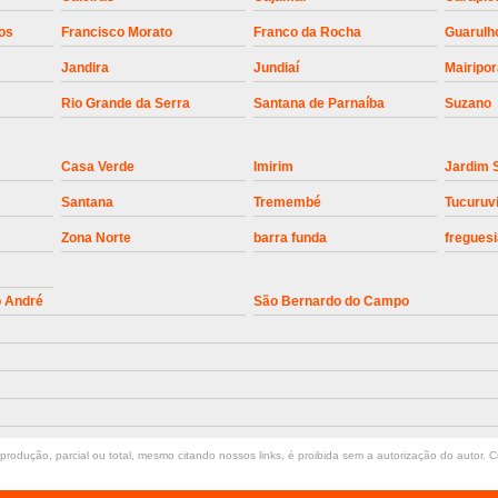
Instalação de Motor de Portão Bascul
os
Francisco Morato
Franco da Rocha
Guarulh
Jandira
Jundiaí
Mairipo
Instalação de P
Rio Grande da Serra
Santana de Parnaíba
Suzano
Instalação de Portão Automático 
Instalação de Portão de Alum
Casa Verde
Imirim
Jardim 
Instalação de Portão Desliza
Santana
Tremembé
Tucuruv
Instalação de Portões Bascu
Zona Norte
barra funda
freguesi
Instalação de Trava Portão B
Conserto de Motor de Portã
o André
São Bernardo do Campo
Conserto Motor de Portão
Conse
Manutenção de Motor de
Manutenção em Motor de Portã
Manutenção Motor Portão Eletrônico
rodução, parcial ou total, mesmo citando nossos links, é proibida sem a autorização do autor. Cr
Manutenção de Portão