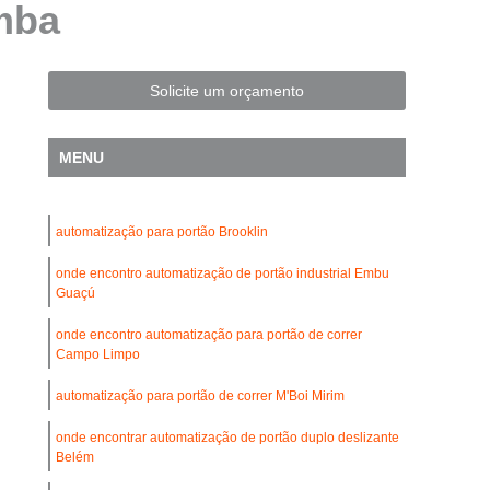
mba
Automatização de Portão Residencial
l
Automatização de Portões Deslizantes
Automatização para Portão de Correr
Solicite um orçamento
Consertar Motor de Portões Eletrônicos
MENU
 Basculante
Conserto de Motor Portão
trônico
Conserto Motor Elétrico Portão
automatização para portão Brooklin
Conserto Motor Portão Automático
lante
onde encontro automatização de portão industrial Embu
Conserto Motor Portão Eletrônico
Guaçú
Conserto de Motor de Portão Automático
onde encontro automatização para portão de correr
Conserto de Portão Automático
Campo Limpo
rtão Automático Basculante
automatização para portão de correr M'Boi Mirim
o Automático Pivotante Duplo
onde encontrar automatização de portão duplo deslizante
Belém
esidencial
Conserto de Portão Basculante