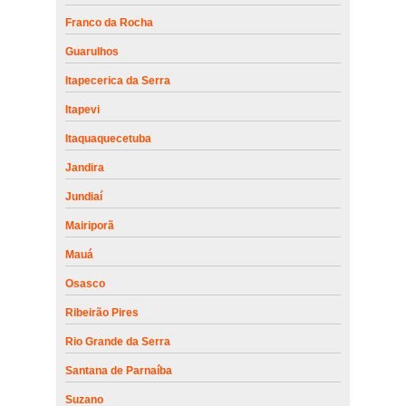
Franco da Rocha
Guarulhos
Itapecerica da Serra
Itapevi
Itaquaquecetuba
Jandira
Jundiaí
Mairiporã
Mauá
Osasco
Ribeirão Pires
Rio Grande da Serra
Santana de Parnaíba
Suzano