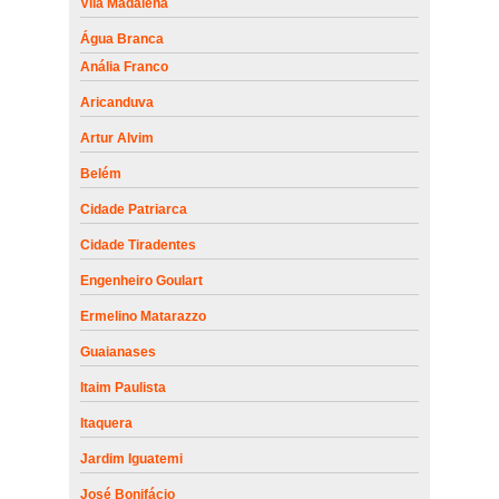
Vila Madalena
Água Branca
Anália Franco
Aricanduva
Artur Alvim
Belém
Cidade Patriarca
Cidade Tiradentes
Engenheiro Goulart
Ermelino Matarazzo
Guaianases
Itaim Paulista
Itaquera
Jardim Iguatemi
José Bonifácio