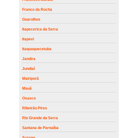
Franco da Rocha
Guarulhos
Itapecerica da Serra
Itapevi
Itaquaquecetuba
Jandira
Jundiaí
Mairiporã
Mauá
Osasco
Ribeirão Pires
Rio Grande da Serra
Santana de Parnaíba
Suzano