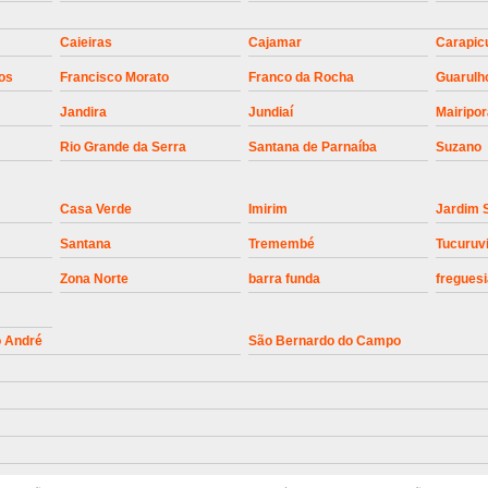
Instalação de Motor de Portão Bascul
Caieiras
Cajamar
Carapic
Instalação de P
os
Francisco Morato
Franco da Rocha
Guarulh
Instalação de Portão Automático 
Jandira
Jundiaí
Mairipo
Instalação de Portão de Alum
Rio Grande da Serra
Santana de Parnaíba
Suzano
Instalação de Portão Desliza
Casa Verde
Imirim
Jardim 
Instalação de Portões Bascu
Santana
Tremembé
Tucuruv
Instalação de Trava Portão B
Zona Norte
barra funda
freguesi
Conserto de Motor de Portã
Conserto Motor de Portão
Conse
o André
São Bernardo do Campo
Manutenção de Motor de
Manutenção em Motor de Portã
Manutenção Motor Portão Eletrônico
Manutenção de Portão