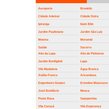
roldanas e
rolamento de
Aeroporto
Brooklin
portões
Cidade Ademar
Cidade Dutra
Ipiranga
Itaim Bibi
Jardim Paulistano
Jardim São Luiz
Moema
Morumbi
Saúde
Socorro
Alto da Lapa
Alto de Pinheiros
Jardim Bonfiglioli
Lapa
Vila Madalena
Água Branca
Anália Franco
Aricanduva
Engenheiro Goulart
Ermelino Matarazzo
José Bonifácio
Mooca
Ponte Rasa
Sapopemba
Vila Curuçá
Vila Esperança