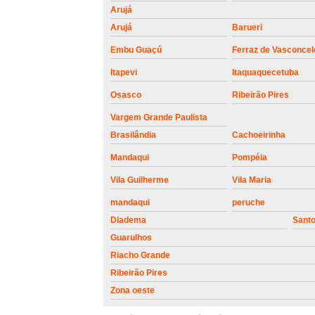
Arujá
Arujá
Barueri
Embu Guaçú
Ferraz de Vasconcel
Itapevi
Itaquaquecetuba
Osasco
Ribeirão Pires
Vargem Grande Paulista
Brasilândia
Cachoeirinha
Mandaqui
Pompéia
Vila Guilherme
Vila Maria
mandaqui
peruche
Diadema
Sant
Guarulhos
Riacho Grande
Ribeirão Pires
Zona oeste