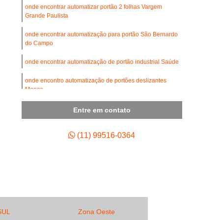
umínio
Conserto de Portão de Ferro
onde encontrar automatizar portão 2 folhas Vargem
Grande Paulista
de Portão de Garagem
onde encontrar automatização para portão São Bernardo
 de Motor para Portão Automático
do Campo
Empresa de Manutenção de Portão Automático
onde encontrar automatização de portão industrial Saúde
 de Portão Automático Industrial
onde encontro automatização de portões deslizantes
tenção de Portão Basculante
Mooca
ão de Portão de Aço de Enrolar
automatização de portão industrial Vila Andrade
Entre em contato
enção de Portão de Alumínio
(11) 99516-0364
tenção de Portão de Enrolar
tenção de Portão Deslizante
tenção de Portão Industrial
ão de Portão Portões de Garagem
enção para Portão Automático
SUL
Zona Oeste