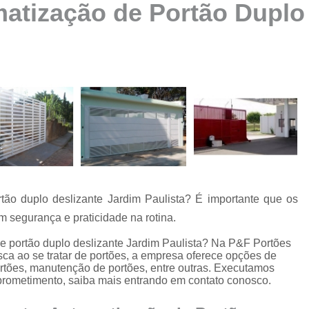
tização de Portão Duplo 
Automatização de Portão Ppa
Automatização de Portão Socia
Automatização para Portão
Automatizar Portão 2 Folhas
Conserto de Motor de Portão
Conserto de Motor Portão Ele
Conserto Motor Portão
Conserto Motor Portão Bascu
Conserto Placa Motor de Portão
ão duplo deslizante Jardim Paulista? É importante que os
 segurança e praticidade na rotina.
Conserto de Portão
e portão duplo deslizante Jardim Paulista? Na P&F Portões
Conserto de Po
ca ao se tratar de portões, a empresa oferece opções de
Conserto de Portã
ortões, manutenção de portões, entre outras. Executamos
prometimento, saiba mais entrando em contato conosco.
Conserto de Portão Automático R