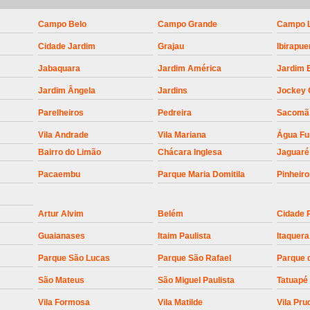
Empresa para Instalaç
Empresa para Instalaç
Campo Belo
Campo Grande
Campo 
Cidade Jardim
Grajau
Ibirapue
Empresa para Instalaçã
Jabaquara
Jardim América
Jardim 
Empresa para Instalaç
Jardim Ângela
Jardins
Jockey 
Empresa para Ins
Parelheiros
Pedreira
Sacomã
Empresa para Inst
Vila Andrade
Vila Mariana
Água F
Empresa para Ins
Bairro do Limão
Chácara Inglesa
Jaguaré
Empresa para Ins
Pacaembu
Parque Maria Domitila
Pinheir
Empresa para Instalação de Trava Por
Instalação de Motor de Portão
Artur Alvim
Belém
Cidade 
Instalação de Motor em Portão
Guaianases
Itaim Paulista
Itaquera
Parque São Lucas
Parque São Rafael
Parque 
Instalação de Motor para Portã
São Mateus
São Miguel Paulista
Tatuapé
Instalação de Motor Por
Vila Formosa
Vila Matilde
Vila Pru
Instalação Motor Portão Bascul