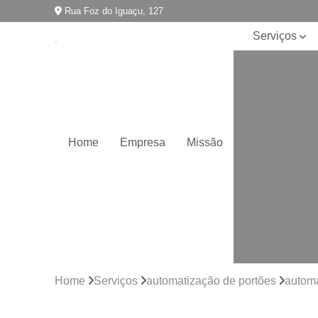
Rua Foz do Iguaçu, 127
Serviços
Assistência
técnica de
portões
Automatização
de portões
Home
Empresa
Missão
Conserto de
motores de
portão
Conserto de
portões
Empresa de
manutenção
de portões
Home
Serviços
automatização de portões
automa
Empresa para
instalação de
portões