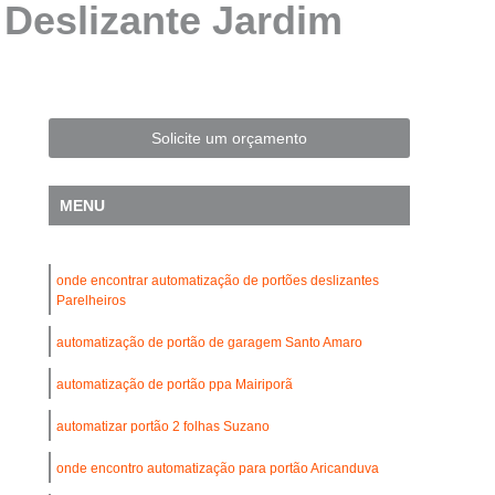
Deslizante Jardim
Automatização de Portão Residencial
l
Automatização de Portões Deslizantes
Automatização para Portão de Correr
Consertar Motor de Portões Eletrônicos
Solicite um orçamento
 Basculante
Conserto de Motor Portão
trônico
Conserto Motor Elétrico Portão
MENU
Conserto Motor Portão Automático
lante
Conserto Motor Portão Eletrônico
onde encontrar automatização de portões deslizantes
Parelheiros
Conserto de Motor de Portão Automático
automatização de portão de garagem Santo Amaro
Conserto de Portão Automático
automatização de portão ppa Mairiporã
rtão Automático Basculante
o Automático Pivotante Duplo
automatizar portão 2 folhas Suzano
esidencial
Conserto de Portão Basculante
onde encontro automatização para portão Aricanduva