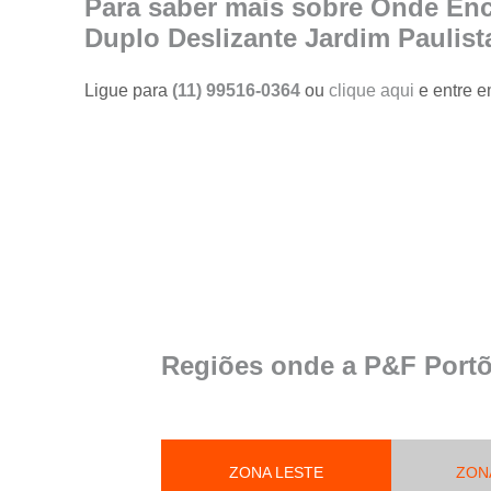
Para saber mais sobre Onde En
portões
Duplo Deslizante Jardim Paulist
Serviço de
reparo em
portões
Ligue para
(11) 99516-0364
ou
clique aqui
e entre e
Serviços de
solda em
portões
Trava
magnética de
segurança
para portões
Troca de cabo
de aço de
portões
Regiões onde a P&F Portõ
Troca de placa
central do
motor de
portões
ZONA LESTE
Troca de
ZON