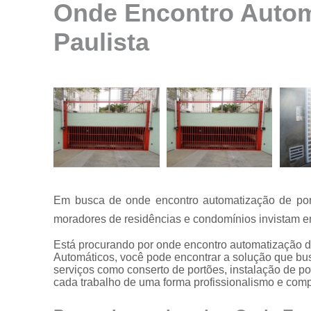
Onde Encontro Automa
Instalação de
motores para
Paulista
portão
Instalação de
portões
Manutenção
de motores
Manutenção
de portões
Manutenção
em portões
Em busca de onde encontro automatização de port
Motores
moradores de residências e condomínios invistam em
usados para
portão
Está procurando por onde encontro automatização d
Automáticos, você pode encontrar a solução que bus
Reparo de
serviços como conserto de portões, instalação de p
portões
cada trabalho de uma forma profissionalismo e com
Serviço de
conserto de