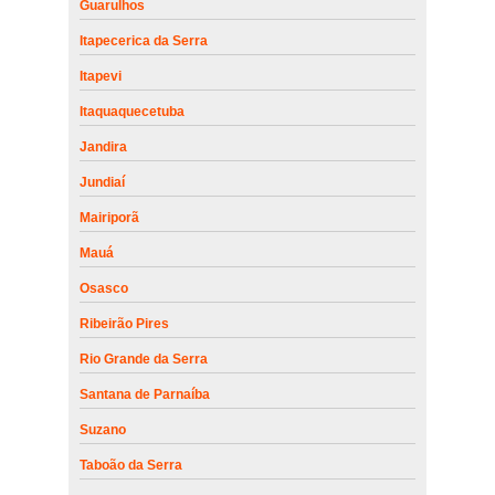
Guarulhos
Itapecerica da Serra
Itapevi
Itaquaquecetuba
Jandira
Jundiaí
Mairiporã
Mauá
Osasco
Ribeirão Pires
Rio Grande da Serra
Santana de Parnaíba
Suzano
Taboão da Serra