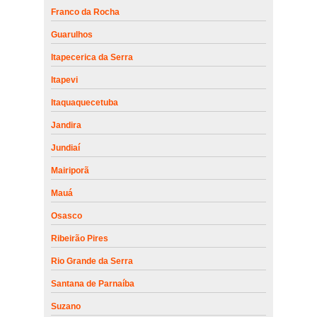
Franco da Rocha
Guarulhos
Itapecerica da Serra
Itapevi
Itaquaquecetuba
Jandira
Jundiaí
Mairiporã
Mauá
Osasco
Ribeirão Pires
Rio Grande da Serra
Santana de Parnaíba
Suzano