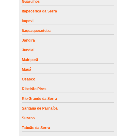
Guarulhos
Itapecerica da Serra
Itapevi
Itaquaquecetuba
Jandira
Jundiaí
Mairiporã
Mauá
Osasco
Ribeirão Pires
Rio Grande da Serra
Santana de Parnaíba
Suzano
Taboão da Serra