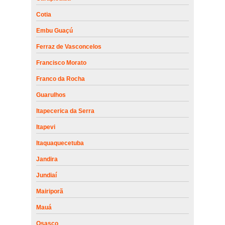
Cotia
Embu Guaçú
Ferraz de Vasconcelos
Francisco Morato
Franco da Rocha
Guarulhos
Itapecerica da Serra
Itapevi
Itaquaquecetuba
Jandira
Jundiaí
Mairiporã
Mauá
Osasco