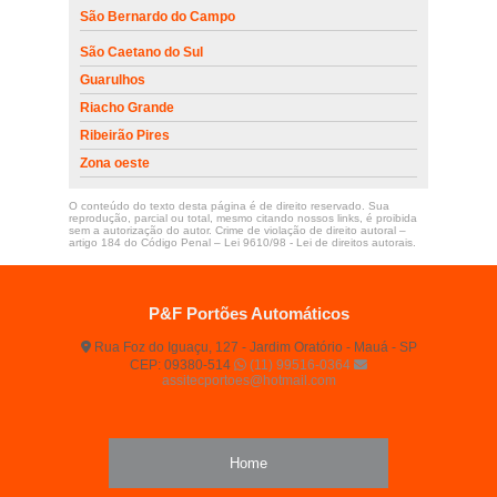
São Bernardo do Campo
São Caetano do Sul
Guarulhos
Riacho Grande
Ribeirão Pires
Zona oeste
O conteúdo do texto desta página é de direito reservado. Sua
reprodução, parcial ou total, mesmo citando nossos links, é proibida
sem a autorização do autor. Crime de violação de direito autoral –
artigo 184 do Código Penal –
Lei 9610/98 - Lei de direitos autorais
.
P&F Portões Automáticos
Rua Foz do Iguaçu, 127 - Jardim Oratório - Mauá - SP
CEP: 09380-514
(11) 99516-0364
assitecportoes@hotmail.com
Home