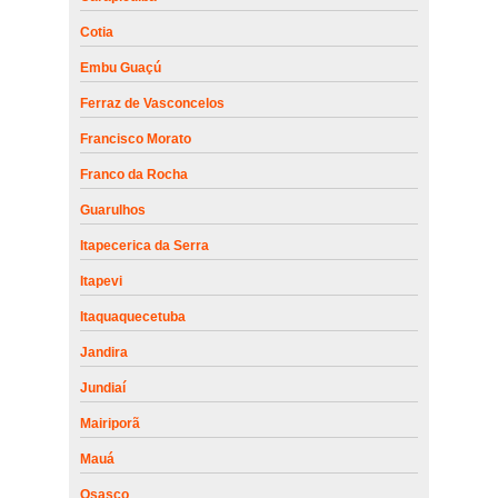
Cotia
Embu Guaçú
Ferraz de Vasconcelos
Francisco Morato
Franco da Rocha
Guarulhos
Itapecerica da Serra
Itapevi
Itaquaquecetuba
Jandira
Jundiaí
Mairiporã
Mauá
Osasco