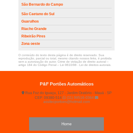
São Bernardo do Campo
São Caetano do Sul
Guarulhos
Riacho Grande
Ribeirão Pires
Zona oeste
O conteúdo do texto desta página é de direito reservado. Sua
reprodução, parcial ou total, mesmo citando nossos links, é proibida
sem a autorização do autor. Crime de violação de direito autoral –
artigo 184 do Código Penal –
Lei 9610/98 - Lei de direitos autorais
.
P&F Portões Automáticos
Rua Foz do Iguaçu, 127 - Jardim Oratório - Mauá - SP
CEP: 09380-514
(11) 99516-0364
assitecportoes@hotmail.com
Home