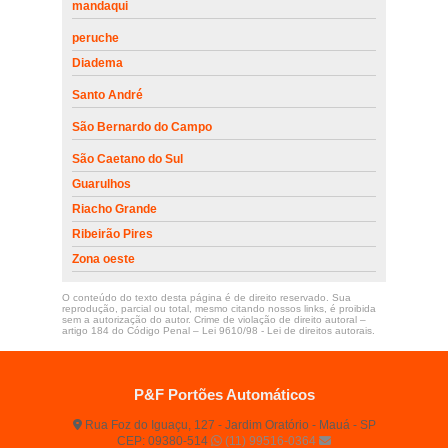
mandaqui
peruche
Diadema
Santo André
São Bernardo do Campo
São Caetano do Sul
Guarulhos
Riacho Grande
Ribeirão Pires
Zona oeste
O conteúdo do texto desta página é de direito reservado. Sua
reprodução, parcial ou total, mesmo citando nossos links, é proibida
sem a autorização do autor. Crime de violação de direito autoral –
artigo 184 do Código Penal –
Lei 9610/98 - Lei de direitos autorais
.
P&F Portões Automáticos
Rua Foz do Iguaçu, 127 - Jardim Oratório - Mauá - SP
CEP: 09380-514
(11) 99516-0364