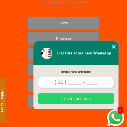
assitecportoes@hotmail.com
Home
Empresa
Olá! Fale agora pelo WhatsApp
Missão
Serviços
Insira seu telefone
Contato
Informações
Iniciar conversa
Mapa do site
1