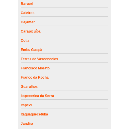
Barueri
Caieiras
Cajamar
Carapicuíba
Cotia
Embu Guaçú
Ferraz de Vasconcelos
Francisco Morato
Franco da Rocha
Guarulhos
Itapecerica da Serra
Itapevi
Itaquaquecetuba
Jandira