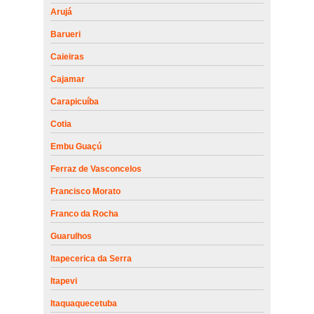
Arujá
Barueri
Caieiras
Cajamar
Carapicuíba
Cotia
Embu Guaçú
Ferraz de Vasconcelos
Francisco Morato
Franco da Rocha
Guarulhos
Itapecerica da Serra
Itapevi
Itaquaquecetuba